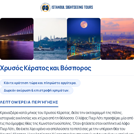
Χρυσός Κέρατος και Βόσπορος
Κάντε κράτηση τώρα και πληρώστε αργότερα.
Δωρεάν ακύρωση & επιστροφή χρημάτων.
ΛΕΠΤΟΜΈΡΕΙΑ ΠΕΡΙΉΓΗΣΗΣ
Κρουαζιέρα κατά μήκος του Χρυσού Κέρατος, δείτε την ακτογραμμή της πόλης,
ιστορικές εκκλησίες και κτίρια από τη θάλασσα. Ο λόφος Πιερ Λότι προσφέρει μία από
τις πιο όμορφες θέες της Κωνσταντινούπολης. Όταν φτάσετε στον εκπληκτικό λόφο
Πιερ Λότι, θα έχετε λίγο χρόνο να απολαύσετε το ποτό σας με την υπέροχη θέα του