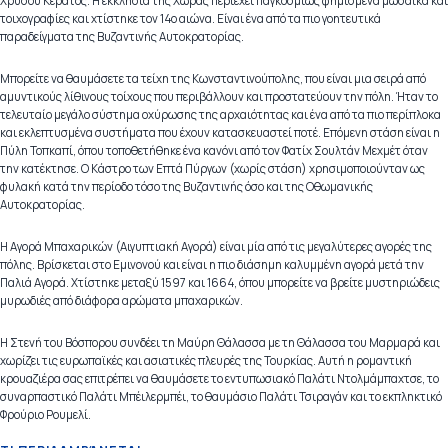
Χρυσού Κέρατος. Η εκκλησία της Χώρας περιέχει παγκοσμίως φημισμένα μωσαϊκά και
τοιχογραφίες και χτίστηκε τον 14ο αιώνα. Είναι ένα από τα πιο γοητευτικά
παραδείγματα της Βυζαντινής Αυτοκρατορίας.
Μπορείτε να θαυμάσετε τα τείχη της Κωνσταντινούπολης, που είναι μια σειρά από
αμυντικούς λίθινους τοίχους που περιβάλλουν και προστατεύουν την πόλη. Ήταν το
τελευταίο μεγάλο σύστημα οχύρωσης της αρχαιότητας και ένα από τα πιο περίπλοκα
και εκλεπτυσμένα συστήματα που έχουν κατασκευαστεί ποτέ. Επόμενη στάση είναι η
Πύλη Τοπκαπί, όπου τοποθετήθηκε ένα κανόνι από τον Φατίχ Σουλτάν Μεχμέτ όταν
την κατέκτησε. Ο Κάστρο των Επτά Πύργων (χωρίς στάση) χρησιμοποιούνταν ως
φυλακή κατά την περίοδο τόσο της Βυζαντινής όσο και της Οθωμανικής
Αυτοκρατορίας.
Η Αγορά Μπαχαρικών (Αιγυπτιακή Αγορά) είναι μία από τις μεγαλύτερες αγορές της
πόλης. Βρίσκεται στο Εμινονού και είναι η πιο διάσημη καλυμμένη αγορά μετά την
Παλιά Αγορά. Χτίστηκε μεταξύ 1597 και 1664, όπου μπορείτε να βρείτε μυστηριώδεις
μυρωδιές από διάφορα αρώματα μπαχαρικών.
Η Στενή του Βόσπορου συνδέει τη Μαύρη Θάλασσα με τη Θάλασσα του Μαρμαρά και
χωρίζει τις ευρωπαϊκές και ασιατικές πλευρές της Τουρκίας. Αυτή η ρομαντική
κρουαζιέρα σας επιτρέπει να θαυμάσετε το εντυπωσιακό Παλάτι Ντολμάμπαχτσε, το
συναρπαστικό Παλάτι Μπέιλερμπέι, το θαυμάσιο Παλάτι Τσιραγάν και το εκπληκτικό
Φρούριο Ρουμελί.