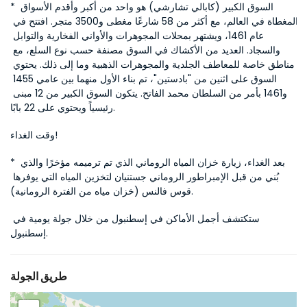
* السوق الكبير (كابالي تشارشي) هو واحد من أكبر وأقدم الأسواق 
المغطاة في العالم، مع أكثر من 58 شارعًا مغطى و3500 متجر. افتتح في 
عام 1461، ويشتهر بمحلات المجوهرات والأواني الفخارية والتوابل 
والسجاد. العديد من الأكشاك في السوق مصنفة حسب نوع السلع، مع 
مناطق خاصة للمعاطف الجلدية والمجوهرات الذهبية وما إلى ذلك. يحتوي 
السوق على اثنين من "بادستين"، تم بناء الأول منهما بين عامي 1455 
و1461 بأمر من السلطان محمد الفاتح. يتكون السوق الكبير من 12 مبنى 
رئيسياً ويحتوي على 22 بابًا.
وقت الغداء!
* بعد الغداء، زيارة خزان المياه الروماني الذي تم ترميمه مؤخرًا والذي 
بُني من قبل الإمبراطور الروماني جستنيان لتخزين المياه التي يوفرها 
قوس فالنس (خزان مياه من الفترة الرومانية).
ستكتشف أجمل الأماكن في إسطنبول من خلال جولة يومية في 
إسطنبول.
طريق الجولة