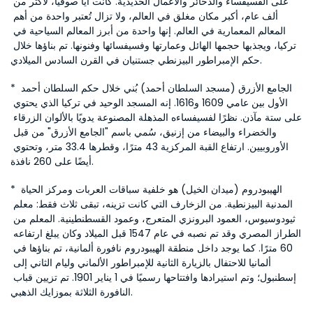
على الفسيفساء والذخائر والأعمال الحديدية. كانت آيا صوفيا، لأكثر من 
ألف عام، أكبر مكان مغلق في العالم، ولا تزال تُعتبر واحدة من أهم 
المعالم المعمارية في العالم. إنها واحدة من أبرز المعالم السياحية في 
تركيا، ويجذبها حجمها الهائل وعمارتها وفسيفسائها وفنونها. تم بناؤها خلال 
حكم الإمبراطور البيزنطي جستنيان في القرن السادس الميلادي.
* الجامع الأزرق (مسجد السلطان أحمد) بُني خلال حكم السلطان أحمد 
الأول بين عامي 1609 و1616. إنه المسجد الوحيد في تركيا الذي يحتوي 
على ستة مآذن. نظرًا لفسيفساءه المذهلة المصنوعة يدويًا بالألوان الزرقاء 
والخضراء والبيضاء من إزنيق، سُمي باسم "الجامع الأزرق" من قبل 
الأوروبيين. ارتفاع القبة المركزية 43 مترًا، وقطرها 33.4 متر، وتحتوي 
أيضًا على 260 نافذة.
* الهيبودروم (ميدان الخيل) هو خلفية سباقات العربات ومركز الحياة 
المدنية البيزنطية. من الزخارف التي كانت تزينه، تبقى ثلاث فقط: معلم 
ثيودوسيوس، العمود البرونزي المتعرج، وعمود القسطنطينية. المعلم من 
الطراز المصري وقد تم نصبه في عام 1547 قبل الميلاد وكان يبلغ ارتفاعه 
60 مترًا. كما يوجد داخل منطقة الهيبودروم نافورة ألمانية، تم بناؤها في 
ألمانيا للاحتفال بالزيارة الثانية للإمبراطور الألماني وليام الثاني إلى 
إسطنبول؛ وتم استيرادها وافتتاحها رسميًا في 1 يناير 1901. تم تزيين قباب 
النافورة الثلاثة بموزايك الذهبي.