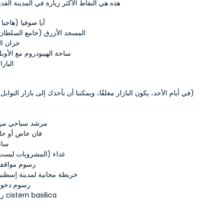
هذه هي النقاط الأكثر زيارة في المدينة القد
آيا صوفيا (هاجيا صوفيا)  
المسجد الأزرق (جامع السلطان
خزان ال
ساحة الهيبودروم مع الأوب
البازا
(في أيام الأحد، يكون البازار مغلقًا، ويمكننا أن نأخذك إلى بازار التوابل بدلاً من ذلك)
مرشد سياحي م
فان خاص أو حا
سائ
غداء (المشروبات ليست
رسوم مواقف 
خريطة مجانية لمدينة إسطنبو
رسوم دخول 
رسوم دخول cistern basilica