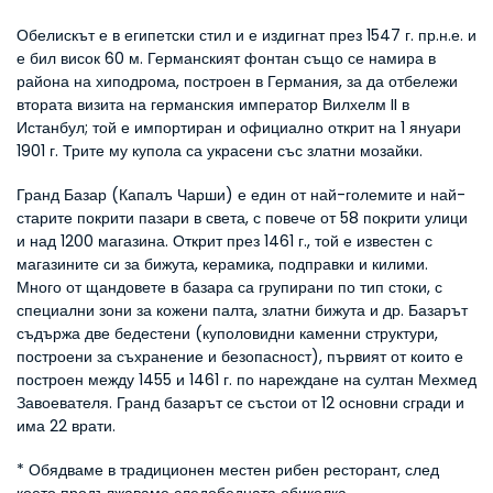
Обелискът е в египетски стил и е издигнат през 1547 г. пр.н.е. и 
е бил висок 60 м. Германският фонтан също се намира в 
района на хиподрома, построен в Германия, за да отбележи 
втората визита на германския император Вилхелм II в 
Истанбул; той е импортиран и официално открит на 1 януари 
1901 г. Трите му купола са украсени със златни мозайки.
Гранд Базар (Капалъ Чарши) е един от най-големите и най-
старите покрити пазари в света, с повече от 58 покрити улици 
и над 1200 магазина. Открит през 1461 г., той е известен с 
магазините си за бижута, керамика, подправки и килими. 
Много от щандовете в базара са групирани по тип стоки, с 
специални зони за кожени палта, златни бижута и др. Базарът 
съдържа две бедестени (куполовидни каменни структури, 
построени за съхранение и безопасност), първият от които е 
построен между 1455 и 1461 г. по нареждане на султан Мехмед 
Завоевателя. Гранд базарът се състои от 12 основни сгради и 
има 22 врати.
* Обядваме в традиционен местен рибен ресторант, след 