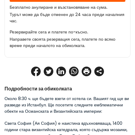
Безплатно анулиране и възстановяване на сума.
Турът може да бъде отменен до 24 часа преди началния
час.
Резервирайте сега и платете по-късно.
Направете своята резервация сега, платете по всяко
време преди началото на обиколката.
Подробности за обиколката
Около 8:30 ч. ще бъдете взети от хотела си. Вашият гид ще ви 
разведе из Истанбул. Ще посетите следните емблематични 
обекти на Османската и Византийската империи:
Света София (Ая София) е наистина вдъхновяваща, 1400 
години стара византийска катедрала, която съдържа мозаики, 