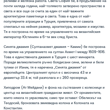
реликви и желязна работа. Света София бе, в продължение на 
почти хиляда години, най-голямото затворено пространство в 
света и все още се счита за един от най-важните 
архитектурни паметници в света. Това е една от най-
популярните атракции в Турция, привлечена от самата 
спектакъл на нейния размер, архитектура, мозаики и изкуство. 
Тя е построена по време на управлението на византийския 
император Юстиниян в 6-ти век след Христа.
Синята джамия (Султанахмет джамия – Камии) бе построена 
по време на управлението на султан Ахмет I между 1609-1616. 
Това е единствената джамия в Турция с шест минарета. 
Поради великолепните ръчно боядисани сини, зелени и бели 
тутики от Изник, тя е наречена „Синята джамия“ от 
европейците. Централният купол е с височина 43 м и 
диаметър 33.4 м; той разполага и с 260 прозореца.
Хиподром (Ат Мейдани) е фона на състезания с колесници и 
център на византийския граждански живот. От орнаментите, 
които някога го украсявали, само три остават: Обелискът на 
Теодосий, бронзовата змиевидна колона и Колоната на 
Константин.