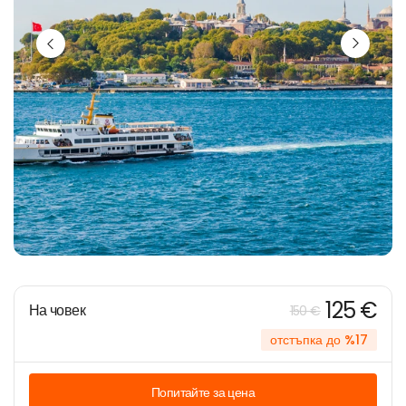
125 €
На човек
150 €
отстъпка до %17
Попитайте за цена