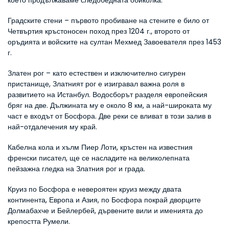
което продължаваме следобедната обиколка.
Градските стени – първото пробиване на стените е било от 
Четвъртия кръстоносен поход през 1204 г., второто от 
оръдията и войските на султан Мехмед Завоевателя през 1453 
г.
Златен рог – като естествен и изключително сигурен 
пристанище, Златният рог е изигравал важна роля в 
развитието на Истанбул. Водосборът разделя европейския 
бряг на две. Дължината му е около 8 км, а най-широката му 
част е входът от Босфора. Две реки се вливат в този залив в 
най-отдалечения му край.
Кабелна кола и хълм Пиер Лоти, кръстен на известния 
френски писател, ще се насладите на великолепната 
пейзажна гледка на Златния рог и града.
Круиз по Босфора е невероятен круиз между двата 
континента, Европа и Азия, по Босфора покрай дворците 
Долмабахче и Бейлербей, дървените вили и именията до 
крепостта Румели.