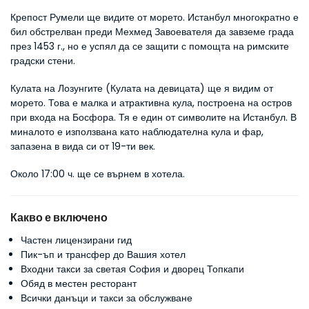
Крепост Румели ще видите от морето. Истанбул многократно е 
бил обстрелван преди Мехмед Завоевателя да завземе града 
през 1453 г., но е успял да се защити с помощта на римските 
градски стени.
Кулата на Лозунгите (Кулата на девицата) ще я видим от 
морето. Това е малка и атрактивна кула, построена на остров 
при входа на Босфора. Тя е един от символите на Истанбул. В 
миналото е използвана като наблюдателна кула и фар, 
запазена в вида си от 19-ти век.
Около 17:00 ч. ще се върнем в хотела.
Какво е включено
Частен лицензирани гид
Пик-ъп и трансфер до Вашия хотел
Входни такси за светая София и дворец Топкапи
Обяд в местен ресторант
Всички данъци и такси за обслужване