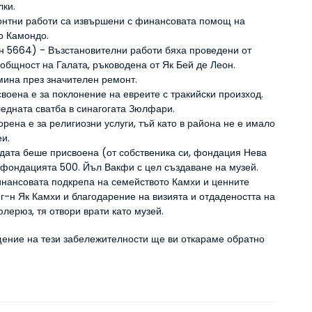
ки.
онтни работи са извършени с финансовата помощ на 
о Камондо.
н 5664) - Възстановителни работи бяха проведени от 
общност на Галата, ръководена от Як Бей де Леон.
мина през значителен ремонт.
воена е за поклонение на евреите с тракийски произход.
ледната сватба в синагогата Зюлфари.
орена е за религиозни услуги, тъй като в района не е имало 
еи.
адата беше присвоена (от собственика си, фондация Нева 
фондацията 500. Йъл Вакфи с цел създаване на музей.
инансовата подкрепа на семейството Камхи и ценните 
г-н Як Камхи и благодарение на визията и отдадеността на 
лерюз, тя отвори врати като музей.
ение на тези забележителности ще ви откараме обратно 