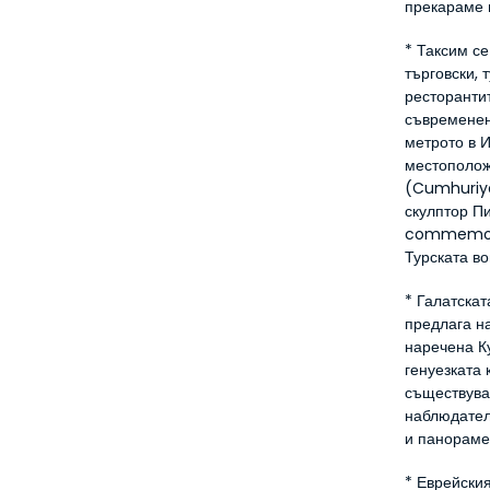
прекараме 
* Таксим се
търговски, 
ресторантит
съвременен
метрото в 
местополож
(Cumhuriyet
скулптор Пи
commemorat
Турската во
* Галатскат
предлага н
наречена Ку
генуезката 
съществуват
наблюдател
и панораме
* Еврейския