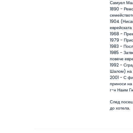
Самуел Мал
1890 - Рем
семействот
1904 (Ниса
еврейската 
1968 - Пре
1979 - Прис
1983 - Пос
1985 - Затв
повече евр
1992 - Сгр
Шалом) на 
2001 - С ф
приноси на 
г-н Наим Гю
След посещ
до хотела.