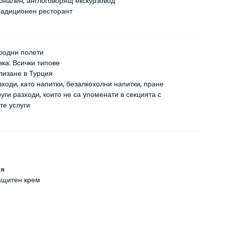
нален, англоговорящ екскурзовод
радиционен ресторант
родни полети
вка: Всички типове
влизане в Турция
ходи, като напитки, безалкохолни напитки, пране
уги разходи, които не са упоменати в секцията с
те услуги
ия
ащитен крем