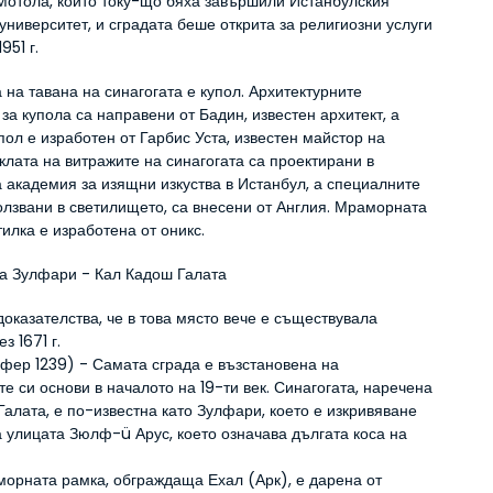
Мотола, които току-що бяха завършили Истанбулския 
университет, и сградата беше открита за религиозни услуги 
951 г.
 на тавана на синагогата е купол. Архитектурните 
за купола са направени от Бадин, известен архитект, а 
пол е изработен от Гарбис Уста, известен майстор на 
клата на витражите на синагогата са проектирани в 
 академия за изящни изкуства в Истанбул, а специалните 
олзвани в светилището, са внесени от Англия. Мраморната 
илка е изработена от оникс.
та Зулфари - Кал Кадош Галата
доказателства, че в това място вече е съществувала 
з 1671 г.
фер 1239) - Самата сграда е възстановена на 
е си основи в началото на 19-ти век. Синагогата, наречена 
алата, е по-известна като Зулфари, което е изкривяване 
 улицата Зюлф-ü Арус, което означава дългата коса на 
морната рамка, обграждаща Ехал (Арк), е дарена от 