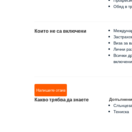
Професио
Обяд в т
Които не са включени
Междуна
Застрахо
Виза за 
Лични раз
Всички др
включени
Напишете отзив
Какво трябва да знаете
Допълнен
Слънцез
Тениска