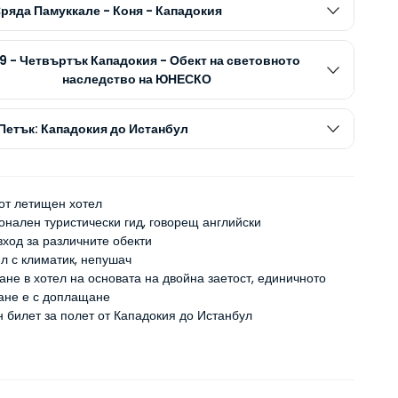
Сряда Памуккале - Коня - Кападокия
9 - Четвъртък Кападокия - Обект на световното
наследство на ЮНЕСКО
 Петък: Кападокия до Истанбул
от летищен хотел
нален туристически гид, говорещ английски
вход за различните обекти
л с климатик, непушач
ане в хотел на основата на двойна заетост, единичното
ане е с доплащане
 билет за полет от Кападокия до Истанбул