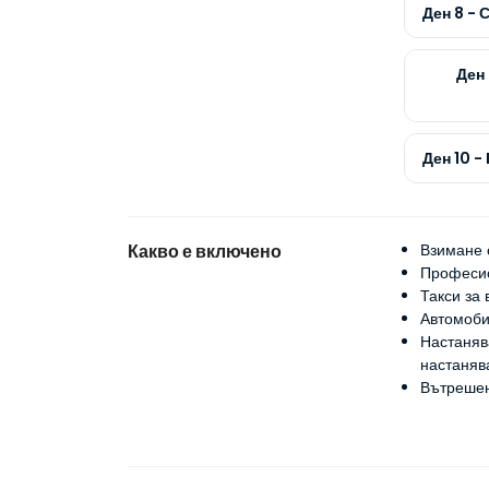
Ден 8 - 
Ден 
Ден 10 -
Какво е включено
Взимане 
Професио
Такси за 
Автомоби
Настаняв
настаняв
Вътрешен