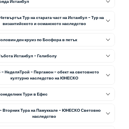
Сряда Истанбул
 Четвъртък Тур на старата част на Истанбул - Тур на
византийското и османското наследство
Половин ден круиз по Босфора в петък
 Събота Истанбул - Гелиболу
5 - НеделяТрой - Пергамон - обект на световното
културно наследство на ЮНЕСКО
Понеделник Тури в Ефес
 - Вторник Тура на Памуккале - ЮНЕСКО Световно
наследство