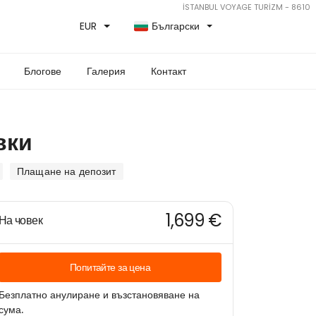
İSTANBUL VOYAGE TURİZM - 8610
EUR
Български
Блогове
Галерия
Контакт
вки
Плащане на депозит
1,699 €
На човек
Попитайте за цена
Безплатно анулиране и възстановяване на
сума.