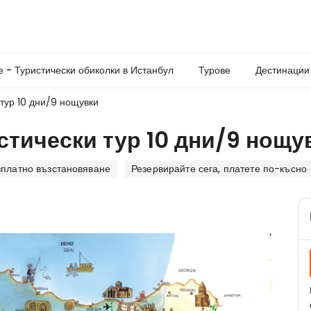
е - Туристически обиколки в Истанбул
Турове
Дестинации
 тур 10 дни/9 нощувки
стически тур 10 дни/9 нощу
зплатно възстановяване
Резервирайте сега, платете по-късно