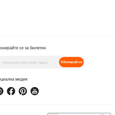
онирайте се за бюлетин
Абонирай се
циална медия