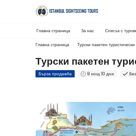
Главна страница
За нас
Списък с туров
Главна страница
Турски пакетен туристически
Турски пакетен тури
Бърза продажба
9 нощ 10 дни
Бе