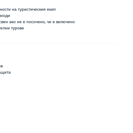
ности на туристическия екип
зходи
свен ако не е посочено, че е включено
елни турове
ия
ащита