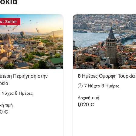
οκία
st Seller
ύτερη Περιήγηση στην
8 Ημέρες Όμορφη Τουρκία
ρκία
7 Νύχτα 8 Ημέρες
 Νύχτα 8 Ημέρες
Αρχική τιμή
1,020 €
κή τιμή
00 €