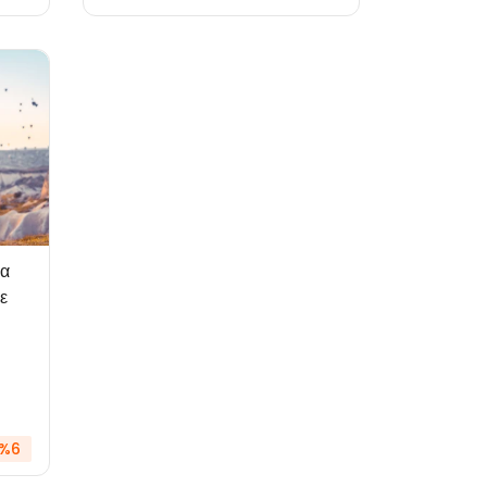
ία
ε
 %6