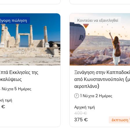
ήγορη πώληση
Κοντεύει να εξαντληθεί
Επτά Εκκλησίες της
Ξενάγηση στην Καππαδοκ
καλύψεως
από Κωνσταντινούπολη (μ
αεροπλάνο)
 Νύχτα 5 Ημέρες
1 Νύχτα 2 Ημέρες
κή τιμή
 €
Αρχική τιμή
400 €
375 €
έκπτωση