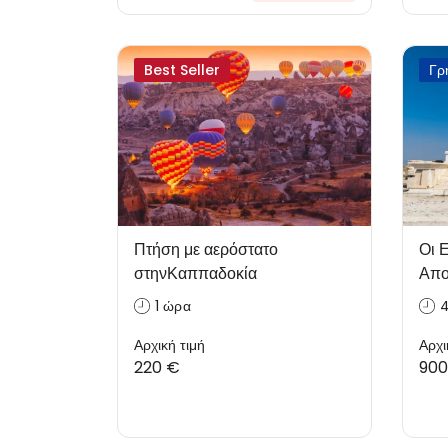
Best Seller
Γρ
Πτήση με αερόστατο
Οι 
στηνΚαππαδοκία
Απο
1 ώρα
4
Αρχική τιμή
Αρχι
220 €
900