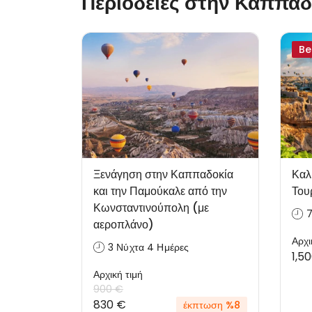
Περιοδείες στην Καππαδ
Be
Ξενάγηση στην Καππαδοκία
Καλ
και την Παμούκαλε από την
Του
Κωνσταντινούπολη (με
7
αεροπλάνο)
Αρχι
3 Νύχτα 4 Ημέρες
1,5
Αρχική τιμή
900 €
830 €
έκπτωση %8