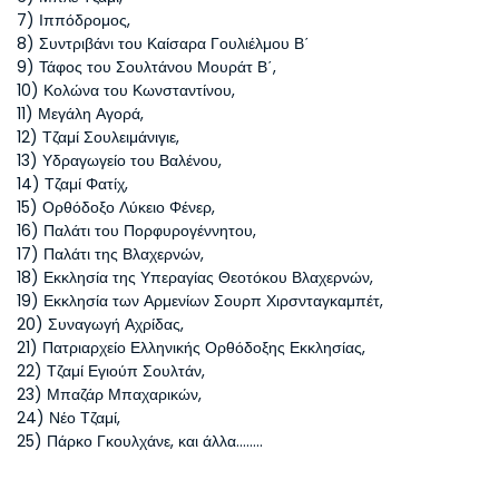
7) Ιππόδρομος, 
8) Συντριβάνι του Καίσαρα Γουλιέλμου Β΄ 
9) Τάφος του Σουλτάνου Μουράτ Β΄, 
10) Κολώνα του Κωνσταντίνου, 
11) Μεγάλη Αγορά, 
12) Τζαμί Σουλειμάνιγιε, 
13) Υδραγωγείο του Βαλένου, 
14) Τζαμί Φατίχ, 
15) Ορθόδοξο Λύκειο Φένερ, 
16) Παλάτι του Πορφυρογέννητου, 
17) Παλάτι της Βλαχερνών, 
18) Εκκλησία της Υπεραγίας Θεοτόκου Βλαχερνών, 
19) Εκκλησία των Αρμενίων Σουρπ Χιρσνταγκαμπέτ, 
20) Συναγωγή Αχρίδας, 
21) Πατριαρχείο Ελληνικής Ορθόδοξης Εκκλησίας, 
22) Τζαμί Εγιούπ Σουλτάν, 
23) Μπαζάρ Μπαχαρικών, 
24) Νέο Τζαμί, 
25) Πάρκο Γκουλχάνε, και άλλα……..