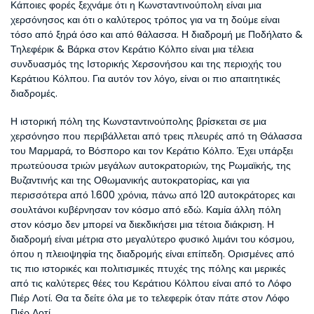
Κάποιες φορές ξεχνάμε ότι η Κωνσταντινούπολη είναι μια 
χερσόνησος και ότι ο καλύτερος τρόπος για να τη δούμε είναι 
τόσο από ξηρά όσο και από θάλασσα. Η διαδρομή με Ποδήλατο & 
Τηλεφέρικ & Βάρκα στον Κεράτιο Κόλπο είναι μια τέλεια 
συνδυασμός της Ιστορικής Χερσονήσου και της περιοχής του 
Κεράτιου Κόλπου. Για αυτόν τον λόγο, είναι οι πιο απαιτητικές 
διαδρομές. 
Η ιστορική πόλη της Κωνσταντινούπολης βρίσκεται σε μια 
χερσόνησο που περιβάλλεται από τρεις πλευρές από τη Θάλασσα 
του Μαρμαρά, το Βόσπορο και τον Κεράτιο Κόλπο. Έχει υπάρξει 
πρωτεύουσα τριών μεγάλων αυτοκρατοριών, της Ρωμαϊκής, της 
Βυζαντινής και της Οθωμανικής αυτοκρατορίας, και για 
περισσότερα από 1.600 χρόνια, πάνω από 120 αυτοκράτορες και 
σουλτάνοι κυβέρνησαν τον κόσμο από εδώ. Καμία άλλη πόλη 
στον κόσμο δεν μπορεί να διεκδικήσει μια τέτοια διάκριση. Η 
διαδρομή είναι μέτρια στο μεγαλύτερο φυσικό λιμάνι του κόσμου, 
όπου η πλειοψηφία της διαδρομής είναι επίπεδη. Ορισμένες από 
τις πιο ιστορικές και πολιτισμικές πτυχές της πόλης και μερικές 
από τις καλύτερες θέες του Κεράτιου Κόλπου είναι από το Λόφο 
Πιέρ Λοτί. Θα τα δείτε όλα με το τελεφερίκ όταν πάτε στον Λόφο 
Πιέρ Λοτί.