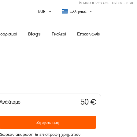
İSTANBUL VOYAGE TURİZM - 8610
EUR
Ελληνικά
οορισμοί
Blogs
Γκαλερί
Επικοινωνία
50 €
Ανά άτομο
Ζητήστε τιμή
Δωρεάν ακύρωση & επιστροφή χρημάτων.