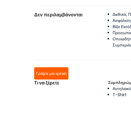
Δεν περιλαμβάνονται
Διεθνείς 
Ασφάλιση:
Βίζα Εισό
Προσωπικά
Οποιαδήπ
Συμπεριλ
Γράψτε μια κριτική
Τι να ξέρετε
Συμπληρώ
Αντηλιακ
T-Shirt