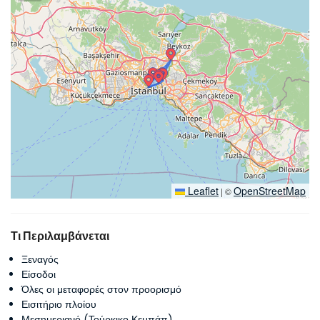
Leaflet
OpenStreetMap
|
©
Τι Περιλαμβάνεται
Ξεναγός
Είσοδοι
Όλες οι μεταφορές στον προορισμό
Εισιτήριο πλοίου
Μεσημεριανό (Τούρκικο Κεμπάπ)