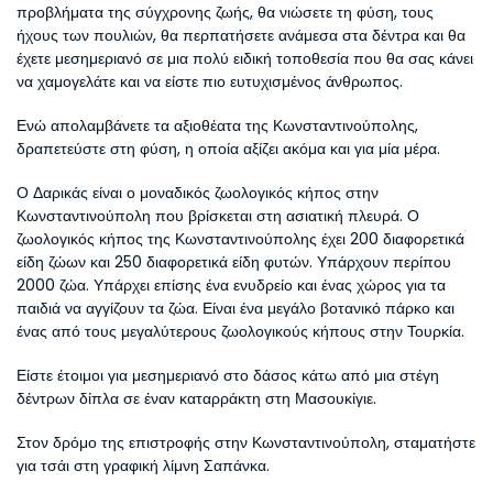
προβλήματα της σύγχρονης ζωής, θα νιώσετε τη φύση, τους 
ήχους των πουλιών, θα περπατήσετε ανάμεσα στα δέντρα και θα 
έχετε μεσημεριανό σε μια πολύ ειδική τοποθεσία που θα σας κάνει 
να χαμογελάτε και να είστε πιο ευτυχισμένος άνθρωπος.
Ενώ απολαμβάνετε τα αξιοθέατα της Κωνσταντινούπολης, 
δραπετεύστε στη φύση, η οποία αξίζει ακόμα και για μία μέρα.
Ο Δαρικάς είναι ο μοναδικός ζωολογικός κήπος στην 
Κωνσταντινούπολη που βρίσκεται στη ασιατική πλευρά. Ο 
ζωολογικός κήπος της Κωνσταντινούπολης έχει 200 διαφορετικά 
είδη ζώων και 250 διαφορετικά είδη φυτών. Υπάρχουν περίπου 
2000 ζώα. Υπάρχει επίσης ένα ενυδρείο και ένας χώρος για τα 
παιδιά να αγγίζουν τα ζώα. Είναι ένα μεγάλο βοτανικό πάρκο και 
ένας από τους μεγαλύτερους ζωολογικούς κήπους στην Τουρκία.
Είστε έτοιμοι για μεσημεριανό στο δάσος κάτω από μια στέγη 
δέντρων δίπλα σε έναν καταρράκτη στη Μασουκίγιε.
Στον δρόμο της επιστροφής στην Κωνσταντινούπολη, σταματήστε 
για τσάι στη γραφική λίμνη Σαπάνκα.