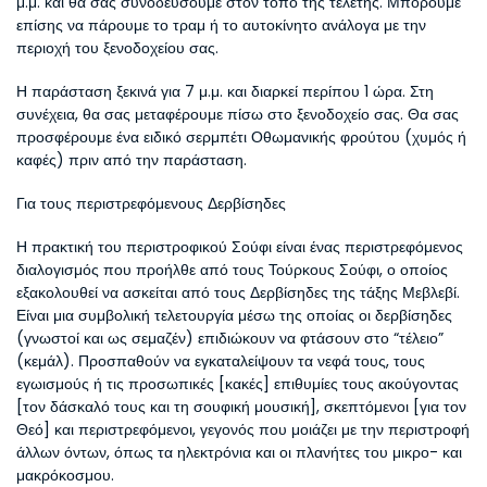
μ.μ. και θα σας συνοδεύσουμε στον τόπο της τελετής. Μπορούμε 
επίσης να πάρουμε το τραμ ή το αυτοκίνητο ανάλογα με την 
περιοχή του ξενοδοχείου σας.
Η παράσταση ξεκινά για 7 μ.μ. και διαρκεί περίπου 1 ώρα. Στη 
συνέχεια, θα σας μεταφέρουμε πίσω στο ξενοδοχείο σας. Θα σας 
προσφέρουμε ένα ειδικό σερμπέτι Οθωμανικής φρούτου (χυμός ή 
καφές) πριν από την παράσταση.
Για τους περιστρεφόμενους Δερβίσηδες
Η πρακτική του περιστροφικού Σούφι είναι ένας περιστρεφόμενος 
διαλογισμός που προήλθε από τους Τούρκους Σούφι, ο οποίος 
εξακολουθεί να ασκείται από τους Δερβίσηδες της τάξης Μεβλεβί. 
Είναι μια συμβολική τελετουργία μέσω της οποίας οι δερβίσηδες 
(γνωστοί και ως σεμαζέν) επιδιώκουν να φτάσουν στο “τέλειο” 
(κεμάλ). Προσπαθούν να εγκαταλείψουν τα νεφά τους, τους 
εγωισμούς ή τις προσωπικές [κακές] επιθυμίες τους ακούγοντας 
[τον δάσκαλό τους και τη σουφική μουσική], σκεπτόμενοι [για τον 
Θεό] και περιστρεφόμενοι, γεγονός που μοιάζει με την περιστροφή 
άλλων όντων, όπως τα ηλεκτρόνια και οι πλανήτες του μικρο- και 
μακρόκοσμου.