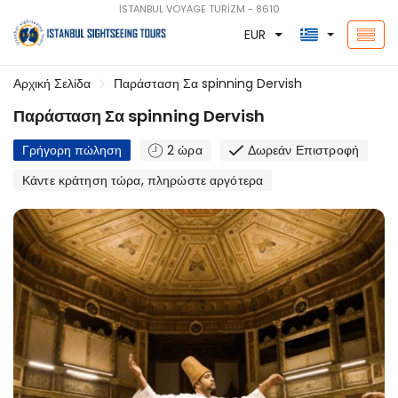
İSTANBUL VOYAGE TURİZM - 8610
EUR
Αρχική Σελίδα
Παράσταση Σα spinning Dervish
Παράσταση Σα spinning Dervish
Γρήγορη πώληση
2 ώρα
Δωρεάν Επιστροφή
Κάντε κράτηση τώρα, πληρώστε αργότερα