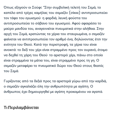
Όπως εξηγούν οι Σούφι: “Στην συμβολική τελετή του Σεμά, το 
καπέλο από τρίχες καμήλας του σεμαζέν (σίκκε) αντιπροσωπεύει 
τον τάφο του εγωισμού· η φαρδιά, λευκή φούστα του 
αντιπροσωπεύει το σάβανο του εγωισμού. Αφού αφαιρέσει το 
μαύρο μανδύα του, αναγεννιέται πνευματικά στην αλήθεια. Στην 
αρχή του Σεμά, κρατώντας τα χέρια του σταυρωμένα, ο σεμαζέν 
φαίνεται να αντιπροσωπεύει τον αριθμό ένα, δηλώνοντας έτσι την 
ενότητα του Θεού. Κατά την περιστροφή, τα χέρια του είναι 
ανοικτά: το δεξί του χέρι είναι στραμμένο προς τον ουρανό, έτοιμο 
να δεχθεί τη χάρη του Θεού· το αριστερό χέρι, πάνω στο οποίο 
είναι στραμμένα τα μάτια του, είναι στραμμένο προς τη γη. Ο 
σεμαζέν μεταφέρει το πνευματικό δώρο του Θεού στους θεατές 
του Σεμά.
Γυρίζοντας από τα δεξιά προς τα αριστερά γύρω από την καρδιά, 
ο σεμαζέν αγκαλιάζει όλη την ανθρωπότητα με αγάπη. Ο 
άνθρωπος έχει δημιουργηθεί με αγάπη προκειμένου να αγαπά.
Τι Περιλαμβάνεται