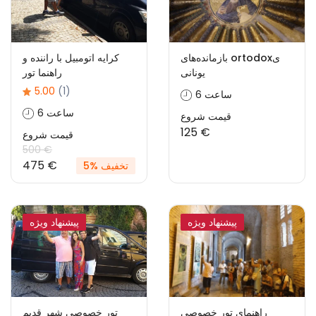
بازمانده‌های ortodoxی
کرایه اتومبیل با راننده و
یونانی
راهنما تور
5.00
(1)
6 ساعت
6 ساعت
قیمت شروع
125 €
قیمت شروع
500 €
475 €
تخفیف %5
پیشنهاد ویژه
پیشنهاد ویژه
راهنمای تور خصوصی
تور خصوصی شهر قدیم