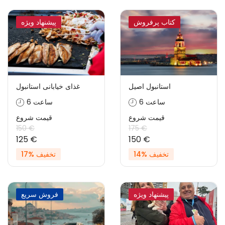
کتاب پرفروش
پیشنهاد ویژه
استانبول اصیل
غذای خیابانی استانبول
6 ساعت
6 ساعت
قیمت شروع
قیمت شروع
150 €
175 €
125 €
150 €
تخفیف %14
تخفیف %17
پیشنهاد ویژه
فروش سریع