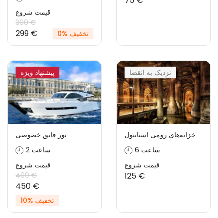
75 €
قیمت شروع
300 €
299 €
تخفیف %0
نزدیک به انقضا
پیشنهاد ویژه
خزانه‌های رومی استانبول
تور قایق خصوصی
6 ساعت
2 ساعت
قیمت شروع
قیمت شروع
499 €
125 €
450 €
تخفیف %10