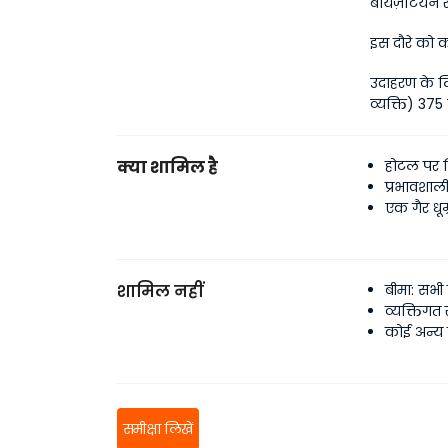
बायज़ेंटियन 
इस दौरे को क
उदाहरण के ल
व्यक्ति) 375 
क्या शामिल है
होटल पर 
प्रभावशाली
एक गैर धू
शामिल नहीं
बीमा: सभी 
व्यक्तिगत स
कोई अन्य ख
समीक्षा लिखें