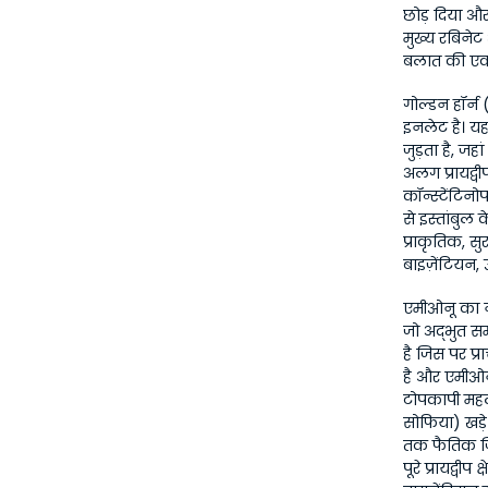
छोड़ दिया और 
मुख्य रबिने
बलात की एक
गोल्डन हॉर्न
इनलेट है। य
जुड़ता है, जह
अलग प्रायद्वी
कॉन्स्टेंटिनो
से इस्तांबुल
प्राकृतिक, सुर
बाइज़ेंटियन, 
एमीओनू का ना
जो अद्भुत सम
है जिस पर प्
है और एमीओनू 
टोपकापी महल
सोफिया) खड़े 
तक फैतिक जिल
पूरे प्रायद्वी