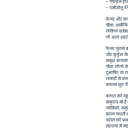
– गोल्डन हॉर्
– एमीओनू ज
फेनर और बलात
ग्रीक, आर्मे
लेकिन वर्तमान
जो अन्य शहरों 
फेनर पुराने ब
और बुर्जुआ क
समृद्ध सजावट 
ग्रीक लोगों 
दुभाषिए या र
लकड़ी से बनाय
बनाना शुरू 
बलात को यहूद
समुदाय भी है
नाविकों, समु
प्रदान करती
पड़ोस को प्र
संरचना में मह