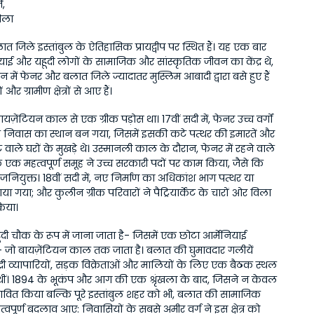
न,
िला
 जिले इस्तांबुल के ऐतिहासिक प्रायद्वीप पर स्थित हैं। यह एक बार 
नियाई और यहूदी लोगों के सामाजिक और सांस्कृतिक जीवन का केंद्र थे, 
 में फेनर और बलात जिले ज्यादातर मुस्लिम आबादी द्वारा बसे हुए हैं 
और ग्रामीण क्षेत्रों से आए हैं।
ायज़ेंटियन काल से एक ग्रीक पड़ोस था। 17वीं सदी में, फेनर उच्च वर्गों 
े निवास का स्थान बन गया, जिसमें इसकी कटे पत्थर की इमारतें और 
वाले घरों के मुखड़े थे। उस्मानली काल के दौरान, फेनर में रहने वाले 
के एक महत्वपूर्ण समूह ने उच्च सरकारी पदों पर काम किया, जैसे कि 
ाजनियुक्त। 18वीं सदी में, नए निर्माण का अधिकांश भाग पत्थर या 
ा गया; और कुलीन ग्रीक परिवारों ने पैट्रियार्केट के चारों ओर विला 
किया।
ी चौक के रूप में जाना जाता है- जिसमें एक छोटा आर्मेनियाई 
- जो बायज़ेंटियन काल तक जाता है। बलात की घुमावदार गलीयें 
द्री व्यापारियों, सड़क विक्रेताओं और मालियों के लिए एक बैठक स्थल 
 थीं। 1894 के भूकंप और आग की एक श्रृंखला के बाद, जिसने न केवल 
भावित किया बल्कि पूरे इस्तांबुल शहर को भी, बलात की सामाजिक 
त्वपूर्ण बदलाव आए: निवासियों के सबसे अमीर वर्ग ने इस क्षेत्र को 