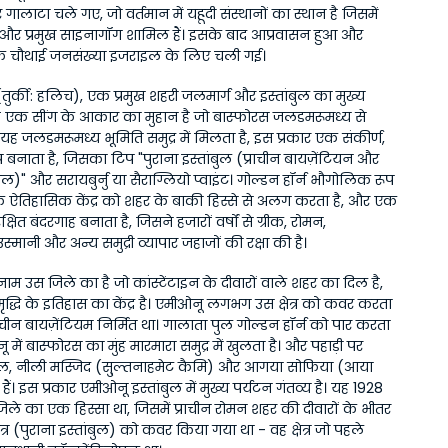
गालाटा चले गए, जो वर्तमान में यहूदी संस्थानों का स्थान है जिसमें 
ट और प्रमुख साइनागॉग शामिल हैं। इसके बाद आप्रवासन हुआ और 
 चौथाई जनसंख्या इजराइल के लिए चली गई।
 (तुर्की: हलिच), एक प्रमुख शहरी जलमार्ग और इस्तांबुल का मुख्य 
ह एक सींग के आकार का मुहान है जो बास्फोरस जलडमरूमध्य से 
ां यह जलडमरूमध्य भूमिति समुद्र में मिलता है, इस प्रकार एक संकीर्ण, 
प बनाता है, जिसका टिप "पुराना इस्तांबुल (प्राचीन बायज़ेंटियन और 
पल)" और सरायबुर्नु या सैराग्लियो प्वाइंट। गोल्डन हॉर्न भौगोलिक रूप 
 के ऐतिहासिक केंद्र को शहर के बाकी हिस्से से अलग करता है, और एक 
क्षित बंदरगाह बनाता है, जिसने हजारों वर्षों से ग्रीक, रोमन, 
उस्मानी और अन्य समुद्री व्यापार जहाजों की रक्षा की है।
म उस जिले का है जो कांस्टेंटाइन के दीवारों वाले शहर का दिल है, 
ृद्धि के इतिहास का केंद्र है। एमीओनू लगभग उस क्षेत्र को कवर करता 
राचीन बायज़ेंटियम निर्मित था। गालाता पुल गोल्डन हॉर्न को पार करता 
में बास्फोरस का मुंह मारमारा समुद्र में खुलता है। और पहाड़ी पर 
, नीली मस्जिद (सु्ल्तनाहमेट कैमि) और आगया सोफिया (आया 
हैं। इस प्रकार एमीओनू इस्तांबुल में मुख्य पर्यटन गंतव्य है। यह 1928 
े का एक हिस्सा था, जिसमें प्राचीन रोमन शहर की दीवारों के भीतर 
प क्षेत्र (पुराना इस्तांबुल) को कवर किया गया था - वह क्षेत्र जो पहले 