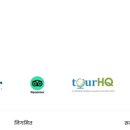
निगमित
सम