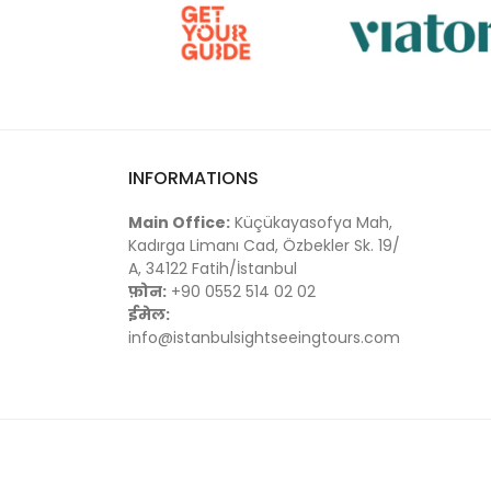
INFORMATIONS
Main Office:
Küçükayasofya Mah,
Kadırga Limanı Cad, Özbekler Sk. 19/
A, 34122 Fatih/İstanbul
फ़ोन:
+90 0552 514 02 02
ईमेल:
info@istanbulsightseeingtours.com