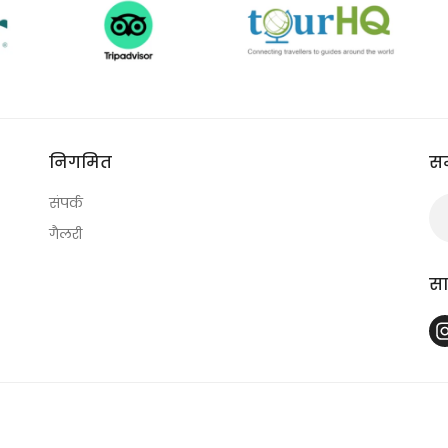
निगमित
सम
संपर्क
गैलरी
स