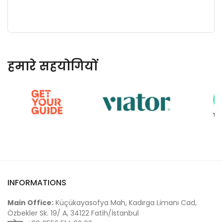
हमारे सहयोगियों
INFORMATIONS
Main Office:
Küçükayasofya Mah, Kadırga Limanı Cad,
Özbekler Sk. 19/ A, 34122 Fatih/İstanbul