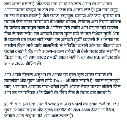
तक खाना बनाते हैं और फिर एक या दो स्थानीय शराब के साथ एक 
आरामदायक दोपहर या रात का भोजन का आनंद लेते हैं। हम एक समूह 
के रूप में काम करते हैं, जैसे प्याज, लहसुन, टमाटर और जड़ी-बूटियों को 
काटने जैसे सरल कार्यों को विभाजित करना, लेकिन आप तैयारी प्रक्रिया 
के प्रत्येक महत्वपूर्ण चरण में शामिल होंगे ताकि आप घर पर वही व्यंजन 
फिर से बना सकें। हम आपको केवल कुछ घंटों में एक पेशेवर तुर्की शेफ 
में बदलने का लक्ष्य नहीं रखते। हम आपको तुर्की व्यंजनों में आमतौर पर 
उपयोग किए जाने वाले सामग्रियों से परिचित कराने और यह सिखाने का 
प्रयास करते हैं कि इन्हें अलग-अलग तरीकों से कैसे तैयार और संयोजित 
किया जाए, जो आप शायद इसकी आदत नहीं है, यह सब एक मजेदार और 
आरामदायक सेटिंग में।
आप अपने पिछले अनुभव के आधार पर कुछ मूल खाना पकाने की 
तकनीकें और कुछ अच्छे छोटे Tricks भी सीख सकते हैं। सबसे महत्वपूर्ण 
बात, आप एक शानदार पांच-कोर्स तुर्की भोजन तैयार करना सीखेंगे जिसे 
आप घर पर परिवार और दोस्तों के लिए फिर से तैयार कर सकते हैं।
इसके बाद, हम एक साथ बैठकर इन खाद्य पदार्थों का स्वाद लेने के लिए 
कुछ स्थानीय वाइन और सुखद बातचीत के साथ अपने रेस्तरां में बैठेंगे, 
जबकि अन्य ग्राहक धीरे-धीरे आने लगते हैं।