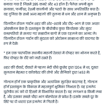
बनाया गया है जिसमें 285 कमरे और 43 हॉल हैं। पैलेस अपनी मूल 
सजावट, फर्नीचर, रेशमी कालीनों और परदों के साथ अपरिवर्तित बचा है। 
यह दुनिया के सभी अन्य महलों की तुलना में धन और शान में अनुपम है।
यिलदिज़ रॉयल गार्डन शहर की शोर-शराबे और दौड़-भाग से एक अच्छा 
ऑक्सीजन ब्रेक है। इस्तांबुल के बीचोंबीच कुछ कियोस्क और सुंदर 
वनस्पतियों से सजाए गए सम्राटीन बागों में एक टहलने का आनंद लें। 
यिलदिज़ रॉयल गार्डन की सुंदरता को ओटोमन साम्राज्य की यादगार के 
रूप में देखें।
* हम एक पारंपरिक स्थानीय मछली रेस्तरां में दोपहर का भोजन करते हैं, 
फिर दोपहर के दौरे को जारी रखते हैं।
शहर की दीवारें, दीवारों में पहला भेदी चौथे क्रूसेड द्वारा 1204 में था, दूसरा 
सुलतान मेहमत द कॉंक्वेरर की तोपों और सैनिकों द्वारा 1453 में।
गोल्डन हॉर्न एक प्राकृतिक और अत्यधिक सुरक्षित बंदरगाह है, गोल्डन 
हॉर्न इस्तांबुल के विकास में महत्वपूर्ण भूमिका निभाता है। यह इनलेट 
यूरोपीय तट को दो हिस्सों में विभाजित करता है। यह लगभग 8 किमी लंबा 
है, और इसका सबसे चौड़ा भाग बोस्पोरस से प्रवेश है। इसके सबसे दूर के 
सिरे पर दो धाराएं इस इनलेट में गिरती हैं।