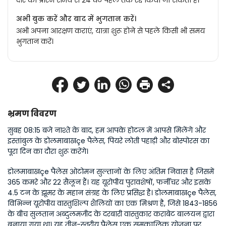
दौरे को प्रारंभ समय से 24 घंटे पहले तक रद्द किया जा सकता है।
अभी बुक करें और बाद में भुगतान करें।
अभी अपना आरक्षण कराएं, यात्रा शुरू होने से पहले किसी भी समय
भुगतान करें।
भ्रमण विवरण
सुबह 08:15 बजे नाश्ते के बाद, हम आपके होटल में आपसे मिलेंगे और 
इस्तांबुल के डोलमाबाखçe पैलेस, पियरे लोती पहाड़ी और बोस्पोरस का 
पूरा दिन का दौरा शुरू करेंगे।
डोलमाबाखçe पैलेस ओटोमन सुल्तानों के लिए अंतिम निवास है जिसमें 
365 कमरे और 22 सैलून हैं। यह यूरोपीय पुरावशेषों, फर्नीचर और इसके 
4.5 टन के झूमर के महान संग्रह के लिए प्रसिद्ध है। डोलमाबाखçe पैलेस, 
विभिन्न यूरोपीय वास्तुशिल्प शैलियों का एक मिश्रण है, जिसे 1843-1856 
के बीच सुलतान अब्दुलमजीद के दरबारी वास्तुकार कराबेट बालयन द्वारा 
बनाया गया था। यह तीन-स्तरीय पैलेस एक समकालिक योजना पर 