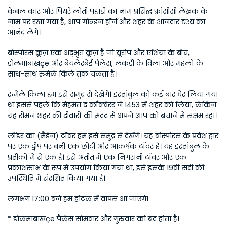
केबल कार और पियरे लोती पहाड़ी का नाम प्रसिद्ध फ्रांसीसी लेखक के 
नाम पर रखा गया है, आप गोल्डन हॉर्न और शहर के शानदार दृश्य का 
आनंद लेंगे।
बोस्पोरस क्रूज़ एक अद्भुत क्रूज़ है जो यूरोप और एशिया के बीच, 
डोलमाबाखçe और बेयलेरबेई पैलेस, लकड़ी के विला और महलों के 
साथ-साथ रुमेले किले तक चलता है।
रुमेले किला हम इसे समुद्र से देखेंगे। इस्तांबुल को कई बार घेर लिया गया 
था इससे पहले कि मेहमत द कॉंक्वेरर ने 1453 में शहर को लिया, लेकिन 
यह रोमन शहर की दीवारों की मदद से अपने आप को बचाने में सक्षम रहा।
लींडर का (मैडेन) टॉवर हम इसे समुद्र से देखेंगे। यह बोस्पोरस के प्रवेश द्वार 
पर एक द्वीप पर बनी एक छोटी और आकर्षक टॉवर है। यह इस्तांबुल के 
प्रतीकों में से एक है। इसे अतीत में एक निगरानी टॉवर और एक 
प्रकाशस्तंभ के रूप में उपयोग किया गया था, इसे इसके 19वीं सदी की 
उपस्थिति में संरक्षित किया गया है।
लगभग 17:00 बजे हम होटल में वापस आ जाएंगे।
* डोलमाबाखçe पैलेस सोमवार और गुरुवार को बंद होता है।