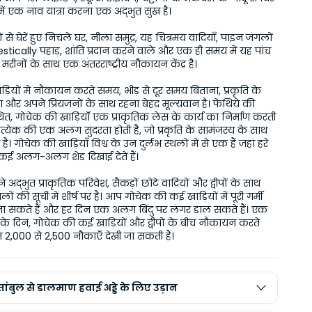
क में एक नाव यात्रा करना एक अद्भुत सुख है।
 से घेरें हुए निचले घर, नीला समुद्र, यह चित्रमय वादियाँ, पाइन जंगलों 
tically पहाड़, शांति प्रदान करने वाले और एक ही समय में यह पांच 
े मरीनों के साथ एक अंतरराष्ट्रीय नौकायन केंद्र है।
़ियों में नौकायन करते समय, भीड़ से दूर समय बिताना, प्रकृति के 
हना और अपने प्रियजनों के साथ रहना बेहद मूल्यवान है। फेथिये की 
स्थित, गोचेक की खाड़ियाँ एक प्राकृतिक लेस के कार्य का निर्माण करती 
े प्रत्येक की एक अलग सुंदरता होती है, जो प्रकृति के सामंजस्य के साथ 
ै। गोचेक की खाड़ियाँ विश्व के उन दुर्लभ स्थलों में से एक हैं जहां हरे 
कई अलग-अलग शेड दिखाई देते हैं।
 अद्भुत प्राकृतिक परिवेश, सैकड़ों छोटे वादियों और द्वीपों के साथ 
्थलों की सूची में शीर्ष पर है। आप गोचेक की कई खाड़ियों में पूरी गर्मी 
ा सकते हैं और हर दिन एक अलग बिंदु पर लंगर डाल सकते हैं। एक 
ी के दिन, गोचेक की कई खाड़ियों और द्वीपों के बीच नौकायन करते 
000 से 2,500 नौकाएँ देखी जा सकती हैं।
्तांबुल से डालमाण हवाई अड्डे के लिए उड़ान