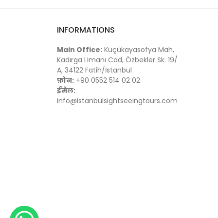
INFORMATIONS
Main Office:
Küçükayasofya Mah,
Kadırga Limanı Cad, Özbekler Sk. 19/
A, 34122 Fatih/İstanbul
फ़ोन:
+90 0552 514 02 02
ईमेल:
info@istanbulsightseeingtours.com