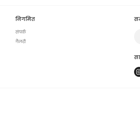
निगमित
सम
संपर्क
गैलरी
स