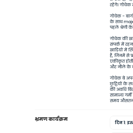
रहेंगे। गोचे
गोचेक - बागों
के साथ majes
पहले श्रेणी क
गोचेक की खाड
संपर्क में र
खाड़ियों में 
हैं, जिनमें स
एकीकृत होती ह
और नीले के 
गोचेक बे अपने
छुट्टियों के स
की अवधि बित
सामान्य गर्म
समय औसतन 2,
भ्रमण कार्यक्रम
दिन 1: इस