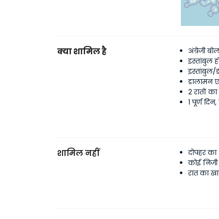
क्या शामिल है
अंग्रेजी ब
इस्तांबुल
इस्तांबुल
डालामन एय
2 रातों का
1 पूर्ण दिन
शामिल नहीं
दोपहर का
कोई निजी 
रात का ख