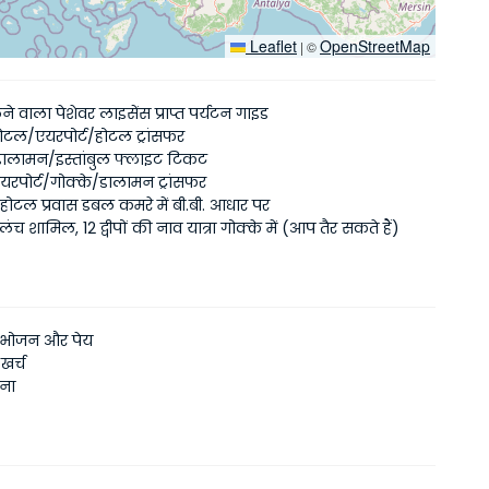
Leaflet
OpenStreetMap
|
©
ोलने वाला पेशेवर लाइसेंस प्राप्त पर्यटन गाइड
 होटल/एयरपोर्ट/होटल ट्रांसफर
/डालामन/इस्तांबुल फ्लाइट टिकट
रपोर्ट/गोक्के/डालामन ट्रांसफर
 होटल प्रवास डबल कमरे में बी.बी. आधार पर
, लंच शामिल, 12 द्वीपों की नाव यात्रा गोक्के में (आप तैर सकते हैं)
 भोजन और पेय
खर्च
ाना