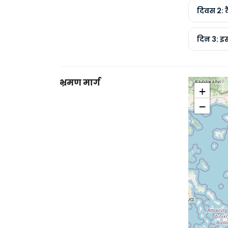
दिवस 2: 
दिन 3: इस
भ्रमण मार्ग
+
−