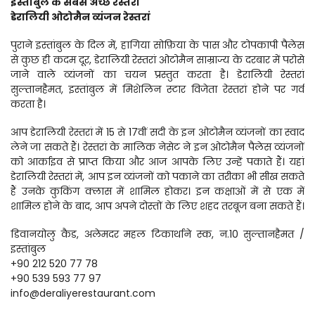
इस्तांबुल के सबसे अच्छे रेस्तरां
डेरालियी ओटोमैन व्यंजन रेस्तरां
पुराने इस्तांबुल के दिल में, हागिया सोफ़िया के पास और टोपकापी पैलेस 
से कुछ ही कदम दूर, डेरालियी रेस्तरां ओटोमैन साम्राज्य के दरबार में परोसे 
जाने वाले व्यंजनों का चयन प्रस्तुत करता है। डेरालियी रेस्तरां 
सुल्तानहैमत, इस्तांबुल में मिशेलिन स्टार विजेता रेस्तरां होने पर गर्व 
करता है।
आप डेरालियी रेस्तरां में 15 से 17वीं सदी के इन ओटोमैन व्यंजनों का स्वाद 
लेने जा सकते हैं। रेस्तरां के मालिक नेसेट ने इन ओटोमैन पैलेस व्यंजनों 
को आर्काइव से प्राप्त किया और आज आपके लिए उन्हें पकाते हैं। यहां 
डेरालियी रेस्तरां में, आप इन व्यंजनों को पकाने का तरीका भी सीख सकते 
हैं उनके कुकिंग क्लास में शामिल होकर। इन कक्षाओं में से एक में 
शामिल होने के बाद, आप अपने दोस्तों के लिए शहद तरबूज बना सकते हैं।
डिवानयोलु कैड, अलेमदर महल टिकार्थाने स्क, न.10 सुल्तानहैमत / 
इस्तांबुल 
+90 212 520 77 78 
+90 539 593 77 97 
info@deraliyerestaurant.com