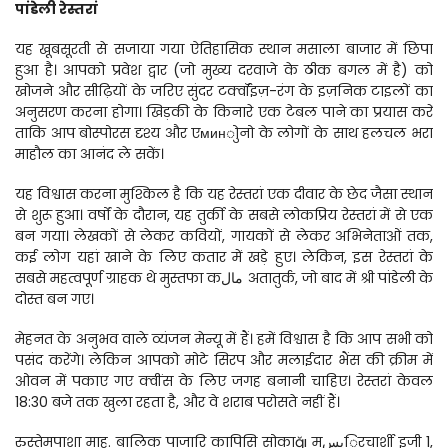
पांडेली रेस्तरां
यह खूबसूरती से सजाया गया ऐतिहासिक स्थान मसाला बाजार में छिपा 
हुआ है। आपको प्रवेश द्वार (जो मुख्य दरवाजे के ठीक बगल में है) को 
खोजने और सीढ़ियों के जरिए सुंदर टर्क्वॉइज़-रंग के इज़निक टाइलों का 
अनुसरण करना होगा। खिड़की के किनारे एक टेबल पाने का प्रयास करें 
ताकि आप बोस्पोरस दृश्य और एминोुनो के लोगों के साथ हलचल भरा 
माहौल का आनंद ले सकें।
यह विश्वास करना मुश्किल है कि यह रेस्तरां एक दीवार के छेद जैसा स्थान 
से शुरू हुआ। वर्षों के दौरान, यह तुर्की के सबसे लोकप्रिय रेस्तरां में से एक 
बन गया। लेखकों से लेकर कवियों, गायकों से लेकर अभिनेताओं तक, 
कई लोग यहां खाने के लिए कतार में खड़े हुए। लेकिन, इस रेस्तरां के 
सबसे महत्वपूर्ण ग्राहक थे मुस्तफा कمال अतातुर्क, जो बाद में श्री पांडेली के 
दोस्त बन गए।
मेहनत के अनुभव वाले व्यंजन मेन्यू में हैं। हमें विश्वास है कि आप सभी को 
पसंद करेंगे। लेकिन आपको मोटे सिरप और मलाईदार भैंस की क्रीम में 
ओवन में पकाए गए क्वींस के लिए जगह बनानी चाहिए। रेस्तरां केवल 
18:30 बजे तक खुला रहता है, और वे शराब परोसते नहीं हैं।
रुस्तेमपाशा माह. बालिक पाजारि कापिसि सोकाğı मيسिरचार्शी इजी 1, 