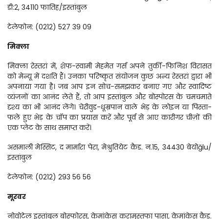
डी:2, 34110 फातिह/इस्तांबुल
टेलेफोन: (0212) 527 39 09
मिक्ला
मिक्ला रेस्तरां में, शेफ-स्वामी मेहमेत गर्स अपने तुर्की-फिनिश विरासत 
को मेन्यू में दर्शाते हैं। उनका परिष्कृत संयोजन कुछ अन्य रेस्तरां द्वारा भी 
अपनाया गया है। जब आप इन सोच-समझकर बनाए गए और स्वादिष्ट 
व्यंजनों का आनंद लेते हैं, तो आप इस्तांबुल और बोस्पोरस के चमचमाते 
दृश्य का भी आनंद लेंगे। चेरीवुड-धूम्रपान वाले भेड़ के लोइन या पिस्ता-
फले हुए भेड़ के चॉप का प्रयास करें और पूर्व से आए कारीगर चीज़ों की 
एक प्लेट के साथ समाप्त करें।
असमाली मेस्सिट, द मार्मारा पेरा, मेश्रुतियेट कैड. न.15, 34430 बेयोğlu/
इस्तांबुल
टेलेफोन: (0212) 293 56 56
मूरवर
नोवोटेल इस्तांबुल बोस्फोरस, केमांकेस करामुस्तफा पासा, केमांकेस कैड. 