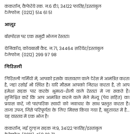
कंकर्तान, कैफेरेये स्क. न.6 डी:1, 34122 फातिह/इस्तांबुल
टेलेफोन: (0212) 514 61 51
आज़ूर
बोस्पोरस पर एक समुद्री भोजन रेस्तरां।
येनिकॉय, कोयबासी कैड. न.71, 34464 सरियेर/इस्तांबुल
टेलेफोन: (0212) 299 97 98
गिरितली
गिरितली गर्मियों में, आपको इसके वातावरण वाले टेरेस में आमंत्रित करता 
है, जहां रसोई भी स्थित है। यदि मौसम आपको निराश करता है, तो आप 
हमेशा सड़क पार करके भूमध्य-शैली वाले रेस्तरां में जा सकते हैं। 
सुनिश्चित करें कि आप आमंत्रित करने वाले मेज़े मेन्यू (पेय सहित) का 
प्रयास करें, जो पारंपरिक स्वादों को नवाचार के साथ प्रस्तुत करता है। 
ताजा उपज, जिसे परिपूर्णता के लिए मिक्स किया गया है, बहुतायत में है... 
यह वास्तव में एक भोज है!
कंकर्तान, नई दुल्हन सड़क नं:9, 34122 फातिह/इस्तांबुल