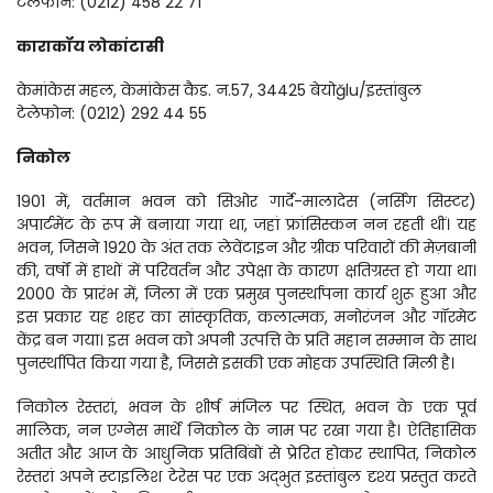
टेलेफोन: (0212) 458 22 71
काराकॉय लोकांटासी
केमांकेस महल, केमांकेस कैड. न.57, 34425 बेयोğlu/इस्तांबुल
टेलेफोन: (0212) 292 44 55
निकोल
1901 में, वर्तमान भवन को सिओर गार्दे-मालादेस (नर्सिंग सिस्टर) 
अपार्टमेंट के रूप में बनाया गया था, जहां फ्रांसिस्कन नन रहती थीं। यह 
भवन, जिसने 1920 के अंत तक लेवेंटाइन और ग्रीक परिवारों की मेज़बानी 
की, वर्षों में हाथों में परिवर्तन और उपेक्षा के कारण क्षतिग्रस्त हो गया था। 
2000 के प्रारंभ में, जिला में एक प्रमुख पुनर्स्थापना कार्य शुरू हुआ और 
इस प्रकार यह शहर का सांस्कृतिक, कलात्मक, मनोरंजन और गॉरमेट 
केंद्र बन गया। इस भवन को अपनी उत्पत्ति के प्रति महान सम्मान के साथ 
पुनर्स्थापित किया गया है, जिससे इसकी एक मोहक उपस्थिति मिली है।
निकोल रेस्तरां, भवन के शीर्ष मंजिल पर स्थित, भवन के एक पूर्व 
मालिक, नन एग्नेस मार्थे निकोल के नाम पर रखा गया है। ऐतिहासिक 
अतीत और आज के आधुनिक प्रतिबिंबों से प्रेरित होकर स्थापित, निकोल 
रेस्तरां अपने स्टाइलिश टेरेस पर एक अद्भुत इस्तांबुल दृश्य प्रस्तुत करते 