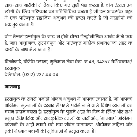
साथ-साथ बारीकी से तैयार किए गए सुशी पेश करता है, वोग रेस्तरां उन 
लोगों के लिए परिष्कार का प्रतिनिधित्व करता है जो इस आकर्षक शहर 
में एक परिष्कृत डाइनिंग अनुभव की इच्छा करते हैं जो महाद्वीपों को 
एकजुट करता है।
वोग रेस्तरां इस्तांबुल के नष्ट न होने योग्य गैस्ट्रोनोमिक आनंद में से एक 
है, जहां आधुनिक, सुरुचिपूर्ण और परिष्कृत माहौल प्रभावशाली शहर के 
दृश्यों के साथ मेल खाता है।
विस्नेज़ादे, बीजेके प्लाज़ा, सुलेमान सेबा कैड. न.48, 34357 बेशिकताश/
इस्तांबुल
टेलेफोन: (0212) 227 44 04
मातबाह
इस्तांबुल के सबसे अनोखे भोजन अनुभव में आपका स्वागत है, जो आपको 
ओटोमन सुल्तानों के दरबार में पहले परोसे जाने वाले विशेष व्यंजनों का 
चयन प्रदान करता है। इस्तांबुल के पुराने शहर के दिल में स्थित और सभी 
प्रमुख ऐतिहासिक और सांस्कृतिक स्थलों के चारों ओर, "मातबाह" ओटोमन 
व्यंजनों के शाही स्वादों को एक जीवंत वातावरण, ओटोमन महिमा और 
तुर्की मेहमाननवाज़ी की सुविधाओं में प्रस्तुत करता है।