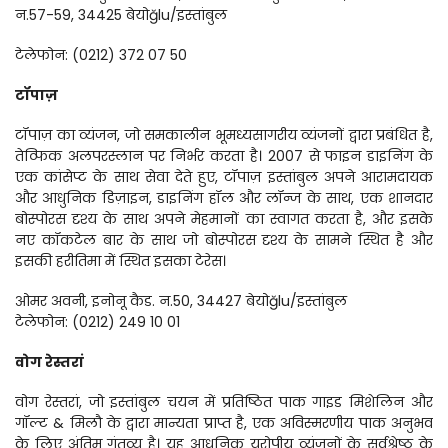
न.57-59, 34425 बेयोğlu/इस्तांबुल
टेलेफोन: (0212) 372 07 50
टॉपाज़
टॉपाज़ का व्यंजन, जो समकालीन भूमध्यसागरीय व्यंजनों द्वारा प्रबंधित है, 
तेव्फिक अलपरस्लान पर निर्भर करता है। 2007 से फाइन डाइनिंग के 
एक कांसेप्ट के साथ सेवा देते हुए, टॉपाज़ इस्तांबुल अपने आरामदायक 
और आधुनिक डिज़ाइन, डाइनिंग हॉल और लॉन्ज के साथ, एक शानदार 
बोस्पोरस दृश्य के साथ अपने मेहमानों का स्वागत करता है, और इसके 
नए कॉकटेल बार के साथ जो बोस्पोरस दृश्य के सामने स्थित है और 
इसकी हरीतिमा में स्थित इसका टेरेस।
ओमर अवनी, इनोनू कैड. न.50, 34427 बेयोğlu/इस्तांबुल
टेलेफोन: (0212) 249 10 01
वोग रेस्तरां
वोग रेस्तरां, जो इस्तांबुल चयन में प्रतिष्ठित पाक गाइड मिशेलिन और 
गॉल्ट & मिलौ के द्वारा मान्यता प्राप्त है, एक अविस्मरणीय पाक अनुभव 
के लिए अंतिम गंतव्य है। यह आधुनिक यूरोपीय व्यंजनों के सर्वश्रेष्ठ के 