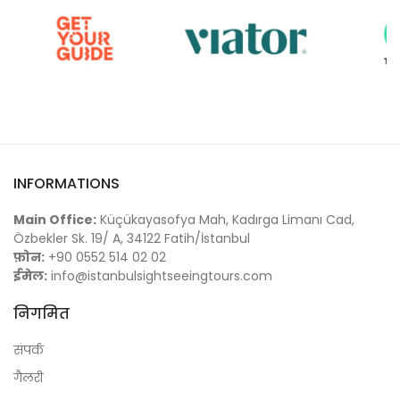
INFORMATIONS
Main Office:
Küçükayasofya Mah, Kadırga Limanı Cad,
Özbekler Sk. 19/ A, 34122 Fatih/İstanbul
फ़ोन:
+90 0552 514 02 02
ईमेल:
info@istanbulsightseeingtours.com
निगमित
संपर्क
गैलरी