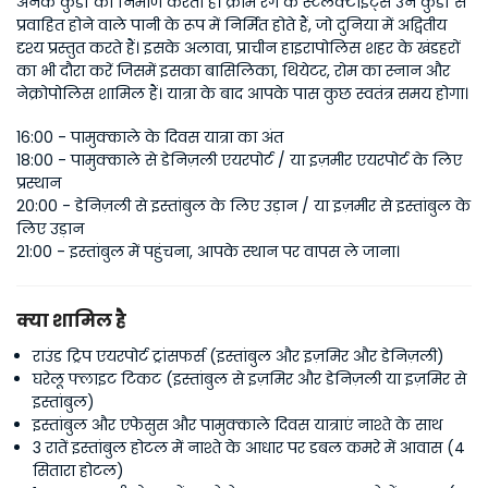
अनेक कुंडों का निर्माण करता है। क्रीम रंग के स्टैलेक्टाइट्स उन कुंडों से 
प्रवाहित होने वाले पानी के रूप में निर्मित होते हैं, जो दुनिया में अद्वितीय 
दृश्य प्रस्तुत करते हैं। इसके अलावा, प्राचीन हाइरापोलिस शहर के खंडहरों 
का भी दौरा करें जिसमें इसका बासिलिका, थियेटर, रोम का स्नान और 
नेक्रोपोलिस शामिल हैं। यात्रा के बाद आपके पास कुछ स्वतंत्र समय होगा।
16:00 - पामुक्काले के दिवस यात्रा का अंत
18:00 - पामुक्काले से डेनिज़ली एयरपोर्ट / या इज़मीर एयरपोर्ट के लिए 
प्रस्थान
20:00 - डेनिज़ली से इस्तांबुल के लिए उड़ान / या इज़मीर से इस्तांबुल के 
लिए उड़ान
21:00 - इस्तांबुल में पहुंचना, आपके स्थान पर वापस ले जाना।
क्या शामिल है
राउंड ट्रिप एयरपोर्ट ट्रांसफर्स (इस्तांबुल और इज़मिर और डेनिज़ली)
घरेलू फ्लाइट टिकट (इस्तांबुल से इज़मिर और डेनिज़ली या इज़मिर से
इस्तांबुल)
इस्तांबुल और एफेसुस और पामुक्काले दिवस यात्राएं नाश्ते के साथ
3 रातें इस्तांबुल होटल में नाश्ते के आधार पर डबल कमरे में आवास (4
सितारा होटल)