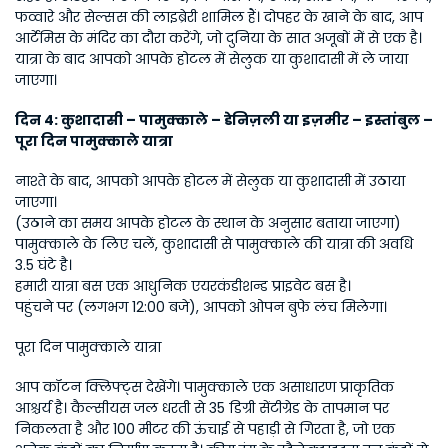
फव्वारे और सेल्सस की लाइब्रेरी शामिल हैं। दोपहर के खाने के बाद, आप 
आर्टेमिस के मंदिर का दौरा करेंगे, जो दुनिया के सात अजूबों में से एक है। 
यात्रा के बाद आपको आपके होटल में सेलुक या कुशादासी में ले जाया 
जाएगा।
दिन 4: कुशादासी – पामुक्काले – डेनिज़ली या इज़मीर – इस्तांबुल – 
पूरा दिन पामुक्काले यात्रा
नाश्ते के बाद, आपको आपके होटल में सेलुक या कुशादासी में उठाया 
जाएगा।
(उठाने का समय आपके होटल के स्थान के अनुसार बताया जाएगा)
पामुक्काले के लिए चलें, कुशादासी से पामुक्काले की यात्रा की अवधि 
3.5 घंटे है।
हमारी यात्रा बस एक आधुनिक एयरकंडीशन्ड प्राइवेट बस है।
पहुंचने पर (लगभग 12:00 बजे), आपको ओपन बुफे लंच मिलेगा।
पूरा दिन पामुक्काले यात्रा
आप कॉटन क्लिफ्ट्स देखेंगे। पामुक्काले एक असाधारण प्राकृतिक 
आश्चर्य है। कैल्सीयस जल धरती से 35 डिग्री सेंटीग्रेड के तापमान पर 
निकलता है और 100 मीटर की ऊंचाई से पहाड़ी से गिरता है, जो एक 