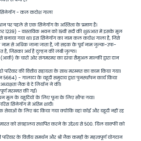
स सिनेगॉग - कल कदोश गाला
थान पर पहले से एक सिनेगॉग के अस्तित्व के प्रमाण हैं।
र 1239) - वास्तविक भवन को 19वीं सदी की शुरुआत में इसके मूल 
 से बनाया गया था। इस सिनेगॉग का नाम कल कदोश गाला है, जिसे 
े नाम से अधिक जाना जाता है, जो सड़क के पूर्व नाम जुल्क-उफ-
 है, जिसका अर्थ है दुल्हन की लंबी जुल्फ।
आर्क) के चारों ओर संगमरमर का ढांचा सैमुअल माल्की द्वारा दान 
ंडो परिवार की वित्तीय सहायता के साथ मरम्मत का काम किया गया। 
5664) - गालाटा के यहूदी समुदाय द्वारा पुनर्स्थापन कार्य किया 
ध्यक्षता जैक बे दे लियॉन ने की। 
पूर्ण मरम्मत की गई। 
ियन मूल के यहूदियों के लिए पूजा के लिए सौंपा गया। 
ारिस सिनेगॉग में अंतिम शादी। 
िक सेवाओं के लिए बंद किया गया क्योंकि वहां कोई और यहूदी नहीं रह 
ारत को संग्रहालय स्थापित करने के उद्देश्य से 500. यिल वाक्फी को 
परिवार के वित्तीय समर्थन और श्री जैक कमही के महत्वपूर्ण योगदान 