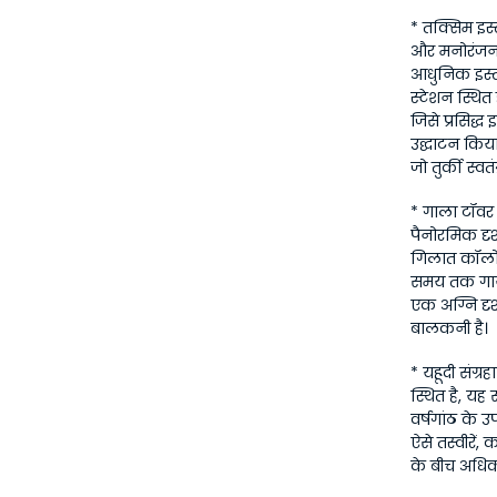
* तक्सिम इस्त
और मनोरंजन जि
आधुनिक इस्तां
स्टेशन स्थित 
जिसे प्रसिद्ध
उद्घाटन किया
जो तुर्की स्वत
* गाला टॉवर 
पैनोरमिक दृश
गिलात कॉलोनी 
समय तक गाय
एक अग्नि दृश
बालकनी है।
* यहूदी संग्
स्थित है, यह 
वर्षगांठ के 
ऐसे तस्वीरें,
के बीच अधिकत