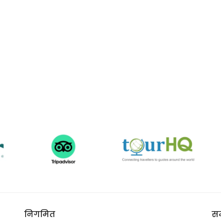
निगमित
सम