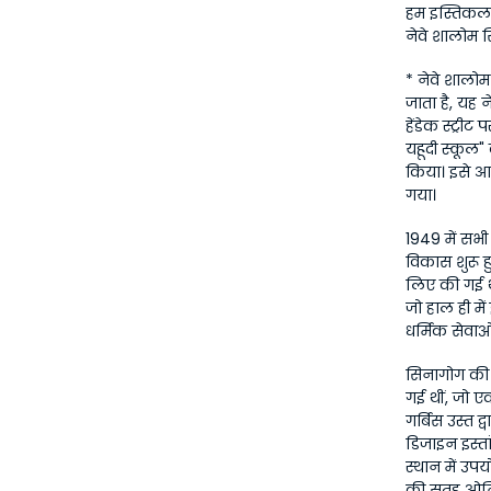
हम इस्तिकलाल
नेवे शालोम स
* नेवे शालोम
जाता है, यह 
हेंडेक स्ट्रीट
यहूदी स्कूल"
किया। इसे आर
गया।
1949 में सभी
विकास शुरू ह
लिए की गई थी
जो हाल ही मे
धर्मिक सेवाओ
सिनागोग की छ
गई थीं, जो एक
गर्बिस उस्त 
डिजाइन इस्त
स्थान में उप
की सतह ओनिक