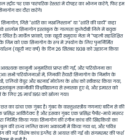
 स्ट्रीट पर एक पारंपरिक रेस्तरां में दोपहर का भोजन करेंगे, फिर हम 
िनागोग का दौरा करेंगे।
 सिनागोग, जिसे "शांति का नखलिस्तान" या "शांति की घाटी" कहा 
नेवे शालोम सिनागोग इस्तांबुल के गालाता कुलेदीबी जिले में बयुक 
 पर स्थित है। मार्चेल फ्रांको, एक यहूदी समुदाय नेता ने "पहली सहशिक्षित 
 के जिम को एक सिनागोग के रूप में उपयोग के लिए पुनर्निर्मित 
्याशन (यहूदी नए वर्ष) के दिन 26 सितंबर 1938 को उद्घाटन किया 
 आवश्यक कानूनी अनुमतियां प्राप्त की गईं, और परियोजना का 
ुआ। सभी परियोजनाओं में, जिनकी तैयारी सिनागोग के निर्माण के 
, एलियो वेंचुर और बरनार्ड मोटोला के शोध को स्वीकार किया गया, 
ं इस्तांबुल तकनीकी विश्वविद्यालय से स्नातक हुए थे, और इमारत को 
ं के लिए 25 मार्च 1951 को खोला गया।
त का ढांचा एक गुंबद है। गुंबद के वास्तुशास्त्रीय गणनाएं बदिन से की 
 प्रसिद्ध आर्किटेक्ट है और इसका गुंबद एक प्रसिद्ध पैपीर-माचे मास्टर 
द्वारा निर्मित किया गया। सिनागोग की रंगीन कांच की खिड़कियों का 
ांबुल की राज्य ललित कला अकादमी में किया गया था, और पवित्र 
योग की गई विशेष कांच इंग्लैंड से आयात की गई थी। संगमरमर की फर्श 
्स से बनी है।