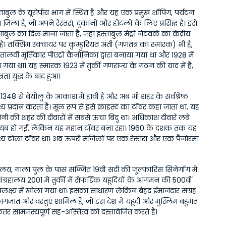
ांबुल के यूरोपीय भाग में स्थित है और यह एक प्रमुख शॉपिंग, पर्यटन 
ला है, जो अपने रेस्तरां, दुकानों और होटलों के लिए प्रसिद्ध है। इसे 
बुल का दिल माना जाता है, जहां इस्तांबुल मेट्रो नेटवर्क का केंद्रीय 
है। तक्सिम स्क्वायर पर कुम्हुरियत अंती (गणतंत्र का स्मारक) भी है, 
 इतालवी मूर्तिकार पीएट्रो कैनोनिका द्वारा बनाया गया था और 1928 में 
 गया था। यह स्मारक 1923 में तुर्की गणराज्य के गठन की याद में है, 
ंत्रता युद्ध के बाद हुआ।
1348 से बेयोलु के आकाश में हावी है और अब भी शहर के सर्वश्रेष्ठ 
्य प्रदान करता है। मूल रूप से इसे क्राइस्ट का टॉवर कहा जाता था, यह 
की शहर की दीवारों में सबसे ऊंचा बिंदु था। अधिकांश दीवारें लंबे 
ब हो गईं, लेकिन यह महान टॉवर बना रहा। 1960 के दशक तक यह 
्य टोला टॉवर था। अब ऊपरी मंजिलों पर एक रेस्तरां और एक पैनोरमा 
रहालय, गाला पुल के पास सज्जित 19वीं सदी की जुल्फारिस सिनेगॉग में 
संग्रहालय 2001 में तुर्की में सेफर्डिक यहूदियों के आगमन की 500वीं 
उपलक्ष्य में खोला गया था। इसका साधारण लेकिन बेहद ईमानदार संग्रह 
 कागजात और वस्तुएं शामिल हैं, जो इस देश में यहूदी और मुस्लिम बहुमत 
र सामंजस्यपूर्ण सह-अस्तित्व को दस्तावेजित करते हैं।