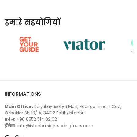
हमारे सहयोगियों
INFORMATIONS
Main Office:
Küçükayasofya Mah, Kadırga Limanı Cad,
Özbekler Sk. 19/ A, 34122 Fatih/İstanbul
फ़ोन:
+90 0552 514 02 02
ईमेल:
info@istanbulsightseeingtours.com