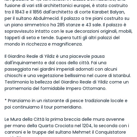
fusione di vari stili architettonici europei, è stato costruito 
tra il 1843 e il 1856 dall'architetto di corte Karabet Balyan, 
per il sultano Abdulmecid. Il palazzo a tre piani costruito su 
un piano simmetrico ha 285 stanze e 43 sale. Il palazzo è 
sopravvissuto intatto con le sue decorazioni originali, mobili, 
tappeti di seta e tende. Supera tutti gli altri palazzi del 
mondo in ricchezza e magnificenza.
Il Giardino Reale di Yildiz è una piacevole pausa 
dall'inquinamento e dal caos della città. Fai una 
passeggiata nei giardini imperiali adornati con alcuni 
chioschi e una vegetazione bellissima nel cuore di Istanbul. 
Testimonia la bellezza del Giardino Reale di Yildiz come un 
promemoria del formidabile Impero Ottomano.
* Pranziamo in un ristorante di pesce tradizionale locale e 
poi continuiamo il tour pomeridiano.
Le Mura della Città la prima breccia delle mura avvenne 
per mano della Quarta Crociata nel 1204, la seconda con i 
cannoni e le truppe del sultano Mehmet il Conquistatore 