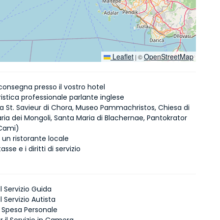
Leaflet
OpenStreetMap
|
©
riconsegna presso il vostro hotel
istica professionale parlante inglese
 a St. Savieur di Chora, Museo Pammachristos, Chiesa di
ria dei Mongoli, Santa Maria di Blachernae, Pantokrator
 Cami)
 un ristorante locale
asse e i diritti di servizio
l Servizio Guida
 Servizio Autista
i Spesa Personale
 il Servizio in Camera