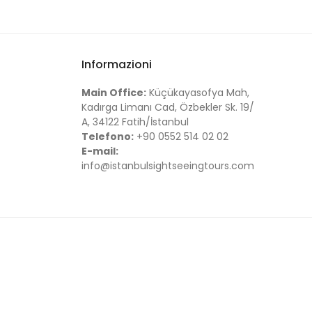
Informazioni
Main Office:
Küçükayasofya Mah,
Kadırga Limanı Cad, Özbekler Sk. 19/
A, 34122 Fatih/İstanbul
Telefono:
+90 0552 514 02 02
E-mail:
info@istanbulsightseeingtours.com