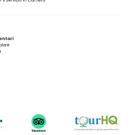
ntari
olare
a