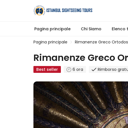
Pagina principale
Chi Siamo
Elenco 
Pagina principale
Rimanenze Greco Ortodos
Rimanenze Greco O
Best seller
6 ora
Rimborso gratu