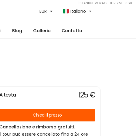
İSTANBUL VOYAGE TURİZM - 8610
EUR
Italiano
i
Blog
Galleria
Contatto
125 €
A testa
Chiedi il prezzo
Cancellazione e rimborso gratuiti.
Il tour può essere cancellato fino a 24 ore