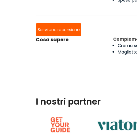
Scrivi una recensione
Cosa sapere
Compleme
Crema s
Magliett
I nostri partner