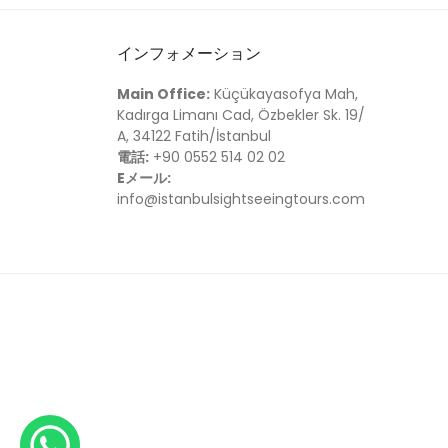
インフォメーション
Main Office:
Küçükayasofya Mah,
Kadırga Limanı Cad, Özbekler Sk. 19/
A, 34122 Fatih/İstanbul
電話:
+90 0552 514 02 02
Eメール:
info@istanbulsightseeingtours.com