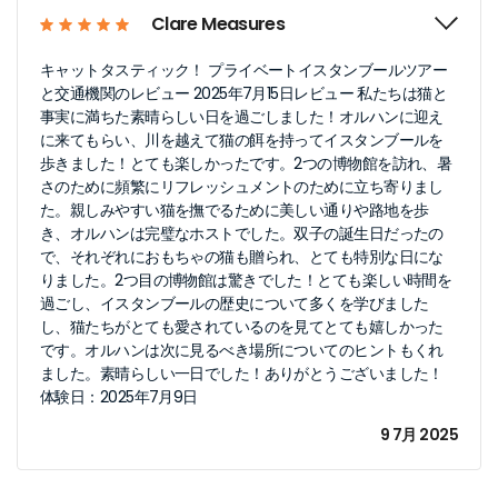
Clare Measures
キャットタスティック！ プライベートイスタンブールツアー
と交通機関のレビュー 2025年7月15日レビュー 私たちは猫と
事実に満ちた素晴らしい日を過ごしました！オルハンに迎え
に来てもらい、川を越えて猫の餌を持ってイスタンブールを
歩きました！とても楽しかったです。2つの博物館を訪れ、暑
さのために頻繁にリフレッシュメントのために立ち寄りまし
た。親しみやすい猫を撫でるために美しい通りや路地を歩
き、オルハンは完璧なホストでした。双子の誕生日だったの
で、それぞれにおもちゃの猫も贈られ、とても特別な日にな
りました。2つ目の博物館は驚きでした！とても楽しい時間を
過ごし、イスタンブールの歴史について多くを学びました
し、猫たちがとても愛されているのを見てとても嬉しかった
です。オルハンは次に見るべき場所についてのヒントもくれ
ました。素晴らしい一日でした！ありがとうございました！
体験日：2025年7月9日
9 7月 2025