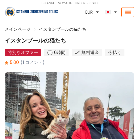
İSTANBUL VOYAGE TURİZM - 8610
EUR
メインページ
イスタンブールの猫たち
イスタンブールの猫たち
特別なオファー
6時間
無料返金
今払う
5.00
(1 コメント)