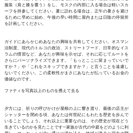
服装（肩と膝を覆う）をし、モスクの内部に入る場合は軽いスカ
ーフを持参してください。夏に訪れる場合は、正午の暑さを避け
るために早めに始め、午後の早い時間に屋内または日陰の停留所
ガイドにあらかじめあなたの興味を共有してください。オスマン
法制度、現代のトルコの政治、ストリートフード、日常的なイス
ラムの慣習など、あなたが興味を示せば、それに応じてルートを
さらにパーソナライズできます。「もっとここに留まっていいで
すか？」や「これをスキップできますか？」と言うことを遠慮し
ないでください。この柔軟性がまさにあなたが払っているお金の
ファティを写真以上のものを携えて去る
夕方には、祈りの呼びかけが屋根の上に響き渡り、最後の店主が
シャッターを閉める頃、あなたは何世紀にもわたる歴史を歩んで
いることでしょう。それ以上に重要なのは、その歴史が現在どう
生きているのかを見たことです—家族が古代の中庭をどのように利