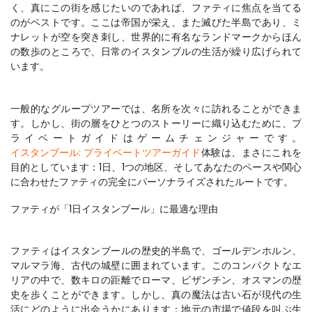
く、真にこの街を感じたいのであれば、ファティに焦点を当てる
のがベストです。ここは帝国が栄え、また滅びた半島であり、ミ
ナレットが空を突き刺し、世界的に有名なランドマークからほん
の数歩のところで、日常のイスタンブルの生活が繰り広げられて
一般的なグループツアーでは、名所を次々に訪れることができま
す。しかし、街の層をひとつのストーリーに織り込むために、プ
ライベートガイドはゲームチェンジャーです。
イスタンブール: プライベートツアーガイド
体験は、まさにこれを
目的としています：1日、1つの地区、そしてあなたのペースや関心
ファティが「1日イスタンブール」に最適な理由
ファティはイスタンブールの歴史的半島で、ゴールデンホルン、
マルマラ海、古代の城壁に囲まれています。このコンパクトなエ
リアの中で、数キロの距離でローマ、ビザンチン、オスマンの歴
史を歩くことができます。しかし、真の魔法は古い石が現代の生
活にどのように出会うかにあります：地元の市場で値段を叫ぶ生