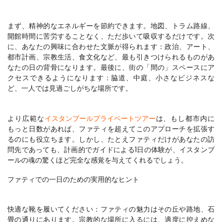
まず、精神的なエネルギーを節約できます。地図、トラム路線、
開館時間に苦労することなく、ただ歩いて吸収するだけです。次
に、あなたの興味に合わせた文脈が得られます：政治、アート、
都市計画、宗教生活、食文化など、最も引きつけられるものがあ
なたの日の背骨になります。最後に、街の「間の」スペースにア
クセスできるようになります：脇道、中庭、小さなビジネスな
より広範な
イスタンブールプライベートツアー
は、もし都市内に
もっと日数があれば、ファティを超えてこのアプローチを拡張す
るのにも役立ちます。しかし、たとえファティだけがあなたの訪
問先であっても、計画的でガイドによる1日の体験が、イスタンブ
ファティでの一日のための実用的なヒント
快適な靴を履いてください：ファティの魅力はその丘や路地、石
畳の通りにあります。宗教的な場所に入るには、適度に控えめな