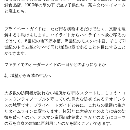
鮮食品店、1000年の壁の下で遊ぶ子供たち、茶を交わすイマーム
プライベートガイドは、ただ街を横断するだけでなく、文脈を理
解する手助けをします。ハイライトからハイライトへ飛び移るの
ではなく、6世紀の地下貯水槽、15世紀のモスクの中庭、そして21
世紀のトラム線がすべて同じ物語の章であることを目にすること
ファティでのオーダーメイドの一日がどのようになるか
朝: 城壁から近隣の生活へ
大多数の訪問者が訪れない場所から1日をスタートしましょう：コ
ンスタンティノープルを守っていた偉大な防御であるテオドシウ
スの城壁です。プライベートガイドと共に、これらの遺跡は生き
たタイムラインに変わります。1453年に大砲がどのように街の防
御を破ったのか、オスマン帝国の建築家たちがどのようにローマ