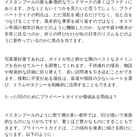
イスタンブールの最も象徴的なランドマークの多くはファティに
あります。少なくともいくつかを見たいと思うでしょう。プライ
ベートガイドの利点は、ただ混乱を避けるだけでなく、点と点を
つなげることです。基本的な事実を繰り返すのではなく、オスマ
ン帝国の都市計画がどのように機能したのか、なぜ中庭や噴水が
非常に目立つのか、祈りの呼びかけが街の日常のリズムをどのよ
写真愛好家であれば、ガイドが光と静かな隅のベストなタイミン
グを合わせてルートを調整してくれます。子供連れの場合、物語
や視覚的な詳細に切り替えて、若い訪問者を引き込むことができ
ます。移動に不安がある場合は、坂道や階段の少ないルートを選
たった1日のためにプライベートガイドが価値ある理由は？
イスタンブールのように密で層が多い都市では、1日が急いで表面
的なものになりがちですが、驚くほど豊かなものにすることもで
きます。プライベートガイドは、この傾向を後者に傾ける助けに