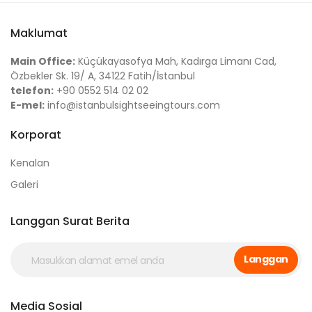
Maklumat
Main Office:
Küçükayasofya Mah, Kadırga Limanı Cad,
Özbekler Sk. 19/ A, 34122 Fatih/İstanbul
telefon:
+90 0552 514 02 02
E-mel:
info@istanbulsightseeingtours.com
Korporat
Kenalan
Galeri
Langgan Surat Berita
Langgan
Media Sosial