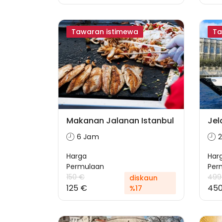
Tawaran istimewa
Ta
Makanan Jalanan Istanbul
Jel
6 Jam
Harga
Har
Permulaan
Per
150 €
499
diskaun
125 €
45
%17