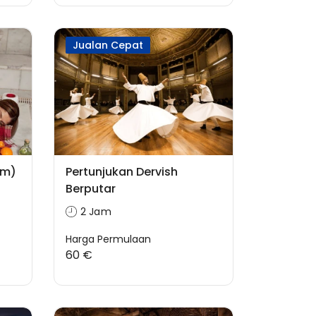
Jualan Cepat
am)
Pertunjukan Dervish
Berputar
2 Jam
Harga Permulaan
60 €