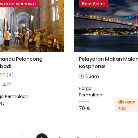
waran istimewa
Best Seller
mandu Pelancong
Pelayaran Makan Mala
ibadi
Bosphorus
.00
(4)
5 Jam
6 Jam
Harga
Permulaan
ga Permulaan
80 €
diskaun
 €
70 €
%13