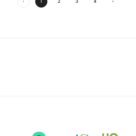
‹
1
2
3
4
›