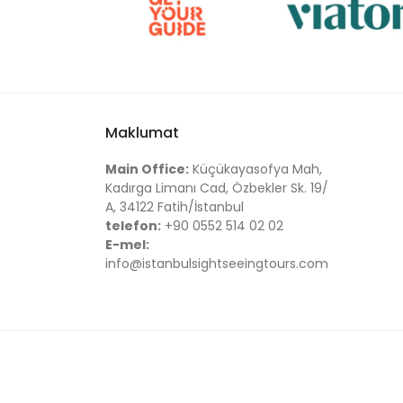
Maklumat
Main Office:
Küçükayasofya Mah,
Kadırga Limanı Cad, Özbekler Sk. 19/
A, 34122 Fatih/İstanbul
telefon:
+90 0552 514 02 02
E-mel:
info@istanbulsightseeingtours.com