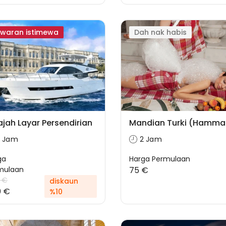
waran istimewa
Dah nak habis
ajah Layar Persendirian
Mandian Turki (Hamm
2 Jam
2 Jam
ga
Harga Permulaan
mulaan
75 €
 €
diskaun
0 €
%10