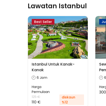
Lawatan Istanbul
Best Seller
Ju
Istanbul Untuk Kanak-
Sew
Kanak
Pe
6 Jam
Harga
Har
Permulaan
300
125 €
diskaun
110 €
%12