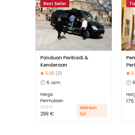
Best Seller
Ta
Panduan Peribadi &
Pe
Kenderaan
Per
5.00
(3)
5
6 Jam
Harga
Har
Permulaan
175
300 €
diskaun
299 €
%0