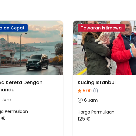
alan Cepat
Tawaran istimewa
a Kereta Dengan
Kucing Istanbul
mandu
5.00
(1)
6 Jam
6 Jam
ga Permulaan
Harga Permulaan
 €
125 €