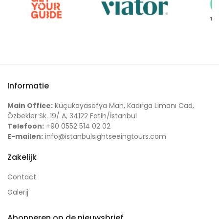
Informatie
Main Office:
Küçükayasofya Mah, Kadırga Limanı Cad,
Özbekler Sk. 19/ A, 34122 Fatih/İstanbul
Telefoon:
+90 0552 514 02 02
E-mailen:
info@istanbulsightseeingtours.com
Zakelijk
Contact
Galerij
Abonneren op de nieuwsbrief