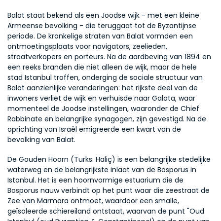
Balat staat bekend als een Joodse wijk - met een kleine 
Armeense bevolking - die teruggaat tot de Byzantijnse 
periode. De kronkelige straten van Balat vormden een 
ontmoetingsplaats voor navigators, zeelieden, 
straatverkopers en porteurs. Na de aardbeving van 1894 en 
een reeks branden die niet alleen de wijk, maar de hele 
stad Istanbul troffen, onderging de sociale structuur van 
Balat aanzienlijke veranderingen: het rijkste deel van de 
inwoners verliet de wijk en verhuisde naar Galata, waar 
momenteel de Joodse instellingen, waaronder de Chief 
Rabbinate en belangrijke synagogen, zijn gevestigd. Na de 
oprichting van Israël emigreerde een kwart van de 
bevolking van Balat.
De Gouden Hoorn (Turks: Haliç) is een belangrijke stedelijke 
waterweg en de belangrijkste inlaat van de Bosporus in 
Istanbul. Het is een hoornvormige estuarium die de 
Bosporus nauw verbindt op het punt waar die zeestraat de 
Zee van Marmara ontmoet, waardoor een smalle, 
geïsoleerde schiereiland ontstaat, waarvan de punt "Oud 