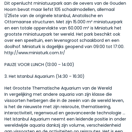
Dit openlucht miniatuurpark aan de oevers van de Gouden 
Hoorn bevat maar liefst 105 schaalmodellen, allemaal 
1/25ste van de originele Istanbul, Anatolische en 
Ottomaanse structuren. Met zijn 15.000 m² miniatuurpark 
en een totale oppervlakte van 60.000 m² is Miniaturk het 
grootste miniatuurpark ter wereld. Het park beschikt ook 
over een speeltuin, een levensgroot schaakbord en een 
doolhof. Miniaturk is dagelijks geopend van 09:00 tot 17:00.
http://www.miniaturk.com.tr/
PAUZE VOOR LUNCH (13:00 – 14:00)
3. Het Istanbul Aquarium (14:30 – 16:30)
Het Grootste Thematische Aquarium van de Wereld
In vergelijking met andere aquaria van zijn klasse die 
vissoorten herbergen die in de zeeën van de wereld leven, 
is het de nieuwste met zijn reisroute, thematisering, 
interactiviteit, regenwoud en geavanceerde technologie ...
Het Istanbul Aquarium neemt een leidende positie in onder 
wereldwijde aquaria dankzij zijn volume, verscheidenheid 
aan vissoorten en de activiteiten op reisroutes. Het is een 