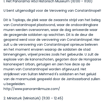
1. Het Panorama 1453 Historisch Museum (10:00 – 11:00)
U bent uitgenodigd voor de Verovering van Constantinopel!
Dit is Topkapı, de plek waar de zwaarste strijd van het beleg 
van Constantinopel plaatsvond, waar de ondoordringbare 
muren werden overwonnen, waar de dag arriveerde waar 
de gezegende soldaten op wachtten. Dit is de deur die 
geopend werd voor de verovering van Constantinopel. Hier 
zult u de verovering van Constantinopel opnieuw beleven 
en het moment ervaren waarop de soldaten de stad 
binnengingen, vrijwel precies zoals het gebeurde. U zult de 
explosie van de kanonschoten, gegoten door de Hongaarse 
kanonexpert Urban, getuigen en zien hoe deze op de 
muren van Constantinopel worden afgevuurd. Het 
strijdkreet van Sultan Mehmed II's soldaten en het geluid 
van de marsmuziek gespeeld door de Janitsaarband zullen 
u begeleiden.
http://www.panoramikmuze.com/
2. Miniaturk (Miniatürk) (11:30 – 12:45)