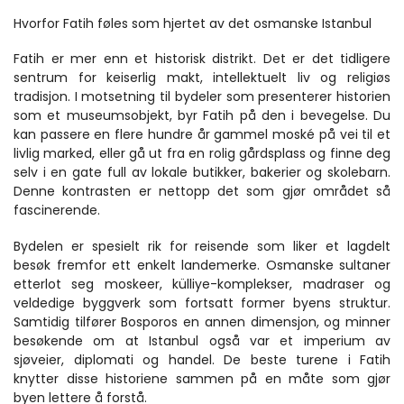
Hvorfor Fatih føles som hjertet av det osmanske Istanbul
Fatih er mer enn et historisk distrikt. Det er det tidligere 
sentrum for keiserlig makt, intellektuelt liv og religiøs 
tradisjon. I motsetning til bydeler som presenterer historien 
som et museumsobjekt, byr Fatih på den i bevegelse. Du 
kan passere en flere hundre år gammel moské på vei til et 
livlig marked, eller gå ut fra en rolig gårdsplass og finne deg 
selv i en gate full av lokale butikker, bakerier og skolebarn. 
Denne kontrasten er nettopp det som gjør området så 
fascinerende.
Bydelen er spesielt rik for reisende som liker et lagdelt 
besøk fremfor ett enkelt landemerke. Osmanske sultaner 
etterlot seg moskeer, külliye-komplekser, madraser og 
veldedige byggverk som fortsatt former byens struktur. 
Samtidig tilfører Bosporos en annen dimensjon, og minner 
besøkende om at Istanbul også var et imperium av 
sjøveier, diplomati og handel. De beste turene i Fatih 
knytter disse historiene sammen på en måte som gjør 
byen lettere å forstå.