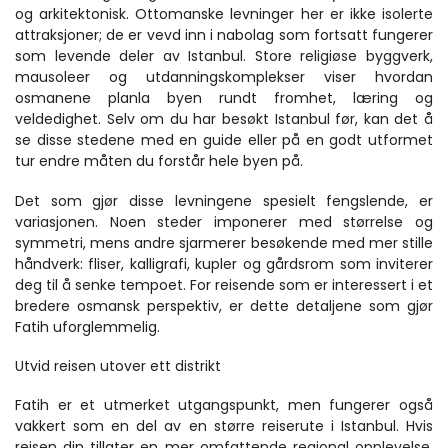
og arkitektonisk. Ottomanske levninger her er ikke isolerte 
attraksjoner; de er vevd inn i nabolag som fortsatt fungerer 
som levende deler av Istanbul. Store religiøse byggverk, 
mausoleer og utdanningskomplekser viser hvordan 
osmanene planla byen rundt fromhet, læring og 
veldedighet. Selv om du har besøkt Istanbul før, kan det å 
se disse stedene med en guide eller på en godt utformet 
tur endre måten du forstår hele byen på.
Det som gjør disse levningene spesielt fengslende, er 
variasjonen. Noen steder imponerer med størrelse og 
symmetri, mens andre sjarmerer besøkende med mer stille 
håndverk: fliser, kalligrafi, kupler og gårdsrom som inviterer 
deg til å senke tempoet. For reisende som er interessert i et 
bredere osmansk perspektiv, er dette detaljene som gjør 
Fatih uforglemmelig.
Utvid reisen utover ett distrikt
Fatih er et utmerket utgangspunkt, men fungerer også 
vakkert som en del av en større reiserute i Istanbul. Hvis 
reisen din tillater en mer omfattende regional opplevelse, 