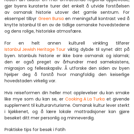
gjør byens kuraterte turer det enkelt å utvide forståelsen 
av osmansk historie utover det gamle sentrum. For 
eksempel tilbyr 
Green Bursa
 en meningsfull kontrast ved å 
knytte Istanbul til en av de tidlige osmanske hovedstedene 
og dens rolige, historiske atmosfære.
For en helt annen kulturell vinkling tilfører 
Istanbul Jewish Heritage Tour
 viktig dybde til synet ditt på 
byen. Istanbuls historie er ikke bare osmansk og islamsk; 
den er også preget av århundrer med sameksistens, 
migrasjon og fellesskapsliv. Å utforske den siden av byen 
hjelper deg å forstå hvor mangfoldig den keiserlige 
hovedstaden virkelig var.
Hvis reiseformen din heller mot opplevelser du kan smake 
like mye som du kan se, er 
Cooking A La Turka
 et givende 
supplement til kulturarvturisme. Osmansk kultur lever sterkt 
i kjøkkenet, og å lære lokale mattradisjoner kan gjøre 
besøket ditt mer personlig og minneverdig.
Praktiske tips for besøk i Fatih