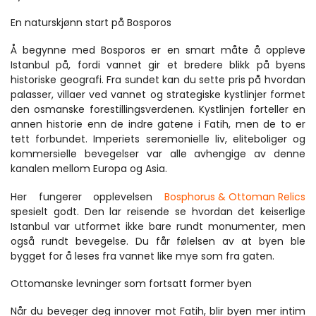
En naturskjønn start på Bosporos
Å begynne med Bosporos er en smart måte å oppleve 
Istanbul på, fordi vannet gir et bredere blikk på byens 
historiske geografi. Fra sundet kan du sette pris på hvordan 
palasser, villaer ved vannet og strategiske kystlinjer formet 
den osmanske forestillingsverdenen. Kystlinjen forteller en 
annen historie enn de indre gatene i Fatih, men de to er 
tett forbundet. Imperiets seremonielle liv, eliteboliger og 
kommersielle bevegelser var alle avhengige av denne 
kanalen mellom Europa og Asia.
Her fungerer opplevelsen 
Bosphorus & Ottoman Relics
spesielt godt. Den lar reisende se hvordan det keiserlige 
Istanbul var utformet ikke bare rundt monumenter, men 
også rundt bevegelse. Du får følelsen av at byen ble 
bygget for å leses fra vannet like mye som fra gaten.
Ottomanske levninger som fortsatt former byen
Når du beveger deg innover mot Fatih, blir byen mer intim 