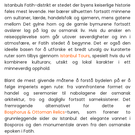
Istanbuls Fatih-distrikt er stedet der byens keiserlige historie 
føles mest levende. Her bærer silhuetten fortsatt minnene 
om sultaner, lærde, handelsfolk og sjømenn, mens gatene 
mellom Det gylne horn og de gamle bymurene fortsatt 
avslører lag på lag av osmansk liv. Hvis du ønsker en 
reiseopplevelse som går utover severdigheter og inn i 
atmosfære, er Fatih stedet å begynne. Det er også den 
ideelle basen for å utforske et bredt utvalg av kuraterte 
ruter som tilbys gjennom 
Istanbul Tours
, spesielt hvis du vil 
kombinere kulturarv, utsikt og lokal karakter i ett 
minneverdig opphold.
Blant de mest givende måtene å forstå bydelen på er å 
følge imperiets egen rute: fra vannfrontene formet av 
handel og seremonier til nabolagene der osmansk 
arkitektur, tro og dagligliv fortsatt sameksisterer. Det 
fremragende alternativet for dette er 
Bosphorus & Ottoman Relics
-turen, som forener to 
grunnleggende sider av Istanbul: det elegante vannet i 
Bosporos og den monumentale arven fra den osmanske 
epoken i Fatih.