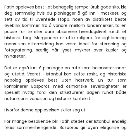
Fatih oppleves best i et behagelig tempo. Bruk gode sko, kle 
deg sømmelig hvis du planlegger å gå inn i moskeer, og 
sett av tid til uventede stopp. Noen av distriktets beste 
øyeblikk kommer fra å vandre mellom landemerker, ta en 
pause for te eller bare observere hverdagslivet rundt et 
historisk torg. Morgenene er ofte roligere for sightseeing, 
mens sen ettermiddag kan være ideell for stemning og 
fotografering, særlig når lyset mykner over kupler og 
minareter.
Det er også lurt å planlegge en rute som balanserer inne- 
og utetid. Været i Istanbul kan skifte raskt, og historiske 
nabolag oppleves best uten hastverk. En tur som 
kombinerer Bosporos med osmanske severdigheter er 
spesielt nyttig fordi den strukturerer dagen rundt både 
naturskjønn variasjon og historisk kontekst.
Hvorfor denne opplevelsen skiller seg ut
For mange besøkende blir Fatih stedet der Istanbul endelig 
føles sammenhengende. Bosporos gir byen eleganse og 