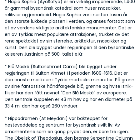
* Hagia Sophia (AyaSofya) er en virkelig imponerende, 1.400 
år gammel bysantinsk katedral som huser mosaikker, 
relikvier og jernarbeid. Hagia Sophia var i nesten tusen år 
den største lukkede plassen i verden, og anses fortsatt som 
et av verdens viktigste arkitektoniske monumenter. Det er 
en av Tyrkias mest populære attraksjoner, trukket av det 
rene spektaklet av sin størrelse, arkitektur, mosaikker og 
kunst. Den ble bygget under regjeringen til den bysantinske 
keiseren Justinian på 500-tallet e.Kr.
* Blå Moské (Sultanahmet Camii) ble bygget under 
regjeringen til Sultan Ahmet I i perioden 1609-1616. Det er 
den eneste moskeen i Tyrkia med seks minareter. På grunn 
av sine fantastiske håndfargede blå, grønne og hvite Iznik-
fliser har den fått navnet "Den Blå Moské" av europeere. 
Den sentrale kuppelen er 43 m høy og har en diameter på 
33,4 m; den har også 260 vinduer.
* Hippodromen (At Meydani) var bakteppet for 
hesteveddeløp og sentrum for bysantinsk sivilt liv. Av 
ornamentene som en gang prydet den, er bare tre igjen: 
The Obelisk of Theodosius, den bronse Serpentine Column 