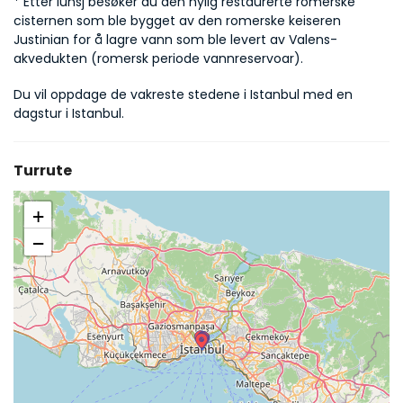
* Etter lunsj besøker du den nylig restaurerte romerske 
cisternen som ble bygget av den romerske keiseren 
Justinian for å lagre vann som ble levert av Valens-
akvedukten (romersk periode vannreservoar).
Du vil oppdage de vakreste stedene i Istanbul med en 
dagstur i Istanbul.
Turrute
+
−