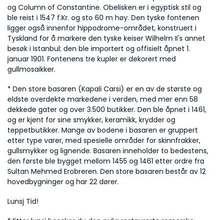
og Column of Constantine. Obelisken er i egyptisk stil og 
ble reist i 1547 f.Kr. og sto 60 m høy. Den tyske fontenen 
ligger også innenfor hippodrome-området, konstruert i 
Tyskland for å markere den tyske keiser Wilhelm II's annet 
besøk i Istanbul; den ble importert og offisielt åpnet 1. 
januar 1901. Fontenens tre kupler er dekorert med 
gullmosaikker.
* Den store basaren (Kapali Carsi) er en av de største og 
eldste overdekte markedene i verden, med mer enn 58 
dekkede gater og over 3.500 butikker. Den ble åpnet i 1461, 
og er kjent for sine smykker, keramikk, krydder og 
teppetbutikker. Mange av bodene i basaren er gruppert 
etter type varer, med spesielle områder for skinnfrakker, 
gullsmykker og lignende. Basaren inneholder to bedestens, 
den første ble bygget mellom 1455 og 1461 etter ordre fra 
Sultan Mehmed Erobreren. Den store basaren består av 12 
hovedbygninger og har 22 dører.
Lunsj Tid!