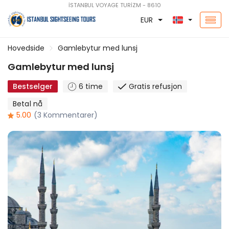
İSTANBUL VOYAGE TURİZM - 8610
EUR
Hovedside
Gamlebytur med lunsj
Gamlebytur med lunsj
Bestselger
6 time
Gratis refusjon
Betal nå
5.00
(3 Kommentarer)