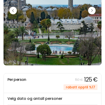
125 €
Per person
150 €
rabatt opptil %17
Velg dato og antall personer