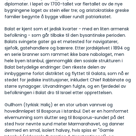
diplomater. I løpet av 1700-tallet var flertallet av de nye 
bygningene laget av stein eller tre; og aristokratiske greske 
familier begynte å bygge villaer rundt patriarkatet.
Balat er kjent som et jødisk kvarter - med en liten armensk 
befolkning - som går tilbake til den bysantinske perioden. 
Balats svingete gater ga et møtested for navigatører, 
sjøfolk, gatehandlere og bærere. Etter jordskjelvet i 1894 og 
en serie branner som rammet ikke bare nabolaget, men 
hele byen Istanbul, gjennomgikk den sosiale strukturen i 
Balat betydelige endringer: Den rikeste delen av 
innbyggerne forlot distriktet og flyttet til Galata, som nå er 
stedet for jødiske institusjoner, inkludert Chief Rabbinate og 
større synagoger. Utvandringen fulgte, og en fjerdedel av 
befolkningen i Balat dro til Israel etter opprettelsen. 
Gullhorn (tyrkisk: Haliç) er en stor urban vannvei og 
hovedinnløpet til Bosporus i Istanbul. Det er en hornformet 
elvemunning som slutter seg til Bosporus-sundet på det 
sted hvor nevnte sund møter Marmarahavet, og danner 
dermed en smal, isolert halvøy, hvis spiss er "Gamle 