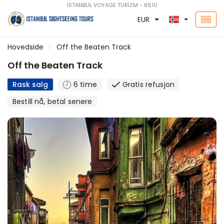
İSTANBUL VOYAGE TURİZM - 8610
EUR
Hovedside
Off the Beaten Track
Off the Beaten Track
Rask salg
6 time
Gratis refusjon
Bestill nå, betal senere