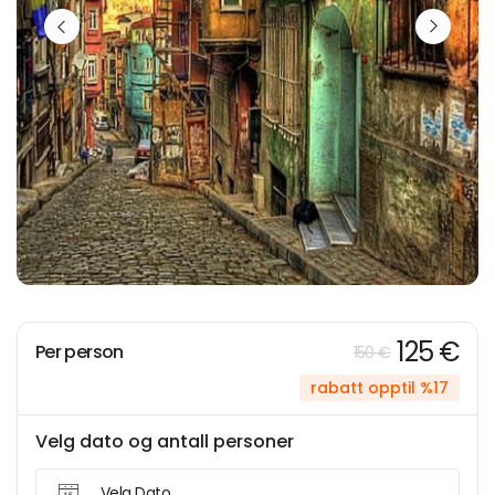
125 €
Per person
150 €
rabatt opptil %17
Velg dato og antall personer
Velg Dato