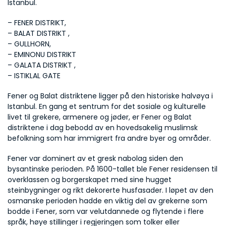
Istanbul.
– FENER DISTRIKT, 
– BALAT DISTRIKT , 
– GULLHORN, 
– EMINONU DISTRIKT 
– GALATA DISTRIKT , 
– ISTIKLAL GATE
Fener og Balat distriktene ligger på den historiske halvøya i 
Istanbul. En gang et sentrum for det sosiale og kulturelle 
livet til grekere, armenere og jøder, er Fener og Balat 
distriktene i dag bebodd av en hovedsakelig muslimsk 
befolkning som har immigrert fra andre byer og områder. 
Fener var dominert av et gresk nabolag siden den 
bysantinske perioden. På 1600-tallet ble Fener residensen til 
overklassen og borgerskapet med sine hugget 
steinbygninger og rikt dekorerte husfasader. I løpet av den 
osmanske perioden hadde en viktig del av grekerne som 
bodde i Fener, som var velutdannede og flytende i flere 
språk, høye stillinger i regjeringen som tolker eller 