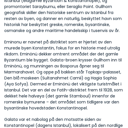
Istanbul (eldgamle Byzantion & Konstantinopel), og 
promontoriet Sarayburnu, eller Seraglio Point. Gullhorn 
geografisk skiller den historiske sentrum av Istanbul fra 
resten av byen, og danner en naturlig, beskyttet havn som 
historisk har beskyttet greske, romerske, bysantinske, 
osmanske og andre maritime handelsskip i tusenvis av år.
Eminonu er navnet på distriktet som er hjertet av den 
murede byen Konstantin, fokus for en historie med utrolig 
rikdom. Eminönü dekker omtrent området der det gamle 
Byzantium ble bygget. Galata-broen krysser Gullhorn inn til 
Eminönü, og munningen av Bosporus åpner seg til 
Marmarahavet. Og oppe på bakken står Topkapı-palasset, 
Den blå moskeen (Sultanahmet Camii) og Hagia Sophia 
(Aya Sofya). Dermed er Eminönü det viktigste turistmålet i 
Istanbul. Det var en del av Fatih-distriktet frem til 1928, som 
dekket hele halvøya (det gamle Stamboul) innenfor de 
romerske bymurene – det området som tidligere var den 
bysantinske hovedstaden Konstantinopel.
Galata var et nabolag på den motsatte siden av 
Konstantinopel (dagens Istanbul), lokalisert på den nordlige 