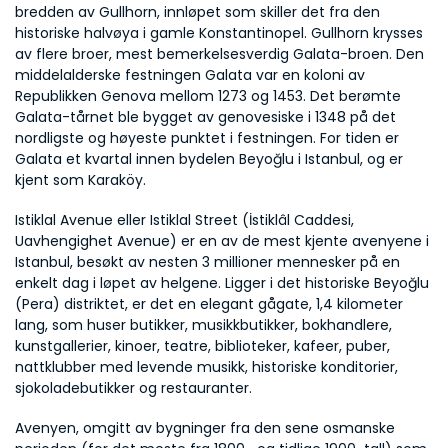
bredden av Gullhorn, innløpet som skiller det fra den 
historiske halvøya i gamle Konstantinopel. Gullhorn krysses 
av flere broer, mest bemerkelsesverdig Galata-broen. Den 
middelalderske festningen Galata var en koloni av 
Republikken Genova mellom 1273 og 1453. Det berømte 
Galata-tårnet ble bygget av genovesiske i 1348 på det 
nordligste og høyeste punktet i festningen. For tiden er 
Galata et kvartal innen bydelen Beyoğlu i Istanbul, og er 
kjent som Karaköy.
Istiklal Avenue eller Istiklal Street (İstiklâl Caddesi, 
Uavhengighet Avenue) er en av de mest kjente avenyene i 
Istanbul, besøkt av nesten 3 millioner mennesker på en 
enkelt dag i løpet av helgene. Ligger i det historiske Beyoğlu 
(Pera) distriktet, er det en elegant gågate, 1,4 kilometer 
lang, som huser butikker, musikkbutikker, bokhandlere, 
kunstgallerier, kinoer, teatre, biblioteker, kafeer, puber, 
nattklubber med levende musikk, historiske konditorier, 
sjokoladebutikker og restauranter. 
Avenyen, omgitt av bygninger fra den sene osmanske 