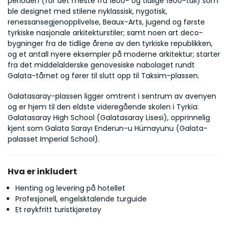
perioden (for det meste fra 1800- og tidlige 1900-tall) som 
ble designet med stilene nyklassisk, nygotisk, 
renessansegjenopplivelse, Beaux-Arts, jugend og første 
tyrkiske nasjonale arkitekturstiler; samt noen art deco-
bygninger fra de tidlige årene av den tyrkiske republikken, 
og et antall nyere eksempler på moderne arkitektur; starter 
fra det middelalderske genovesiske nabolaget rundt 
Galata-tårnet og fører til slutt opp til Taksim-plassen.
Galatasaray-plassen ligger omtrent i sentrum av avenyen 
og er hjem til den eldste videregående skolen i Tyrkia: 
Galatasaray High School (Galatasaray Lisesi), opprinnelig 
kjent som Galata Sarayı Enderun-u Hümayunu (Galata-
palasset Imperial School).
Hva er inkludert
Henting og levering på hotellet
Profesjonell, engelsktalende turguide
Et røykfritt turistkjøretøy