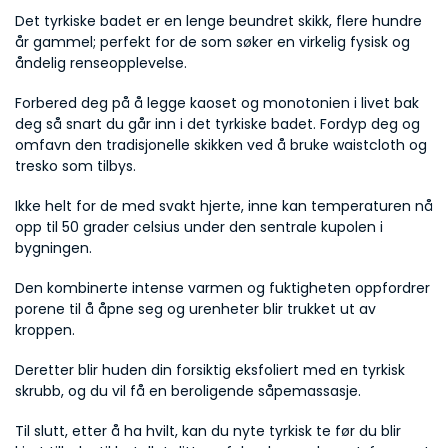
Det tyrkiske badet er en lenge beundret skikk, flere hundre 
år gammel; perfekt for de som søker en virkelig fysisk og 
åndelig renseopplevelse.
Forbered deg på å legge kaoset og monotonien i livet bak 
deg så snart du går inn i det tyrkiske badet. Fordyp deg og 
omfavn den tradisjonelle skikken ved å bruke waistcloth og 
tresko som tilbys.
Ikke helt for de med svakt hjerte, inne kan temperaturen nå 
opp til 50 grader celsius under den sentrale kupolen i 
bygningen.
Den kombinerte intense varmen og fuktigheten oppfordrer 
porene til å åpne seg og urenheter blir trukket ut av 
kroppen.
Deretter blir huden din forsiktig eksfoliert med en tyrkisk 
skrubb, og du vil få en beroligende såpemassasje.
Til slutt, etter å ha hvilt, kan du nyte tyrkisk te før du blir 