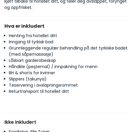
kjørt tilbake til hotellet ditt, og føler deg avslappet, forynget 
og oppfrisket.
Hva er inkludert
Henting fra hotellet ditt
Inngang til tyrkisk bad
Grunnleggende regulær behandling på det tyrkiske badet
(med såpemassasje)
Låsbart garderobeskap
Håndkle (peştemal) / innpakning for menn
BH & shorts for kvinner
Slippers (takunya)
Teservering i avslapningsrommet
Returtransport til hotellet ditt
Ikke inkludert
Forsikring: Alle Typer