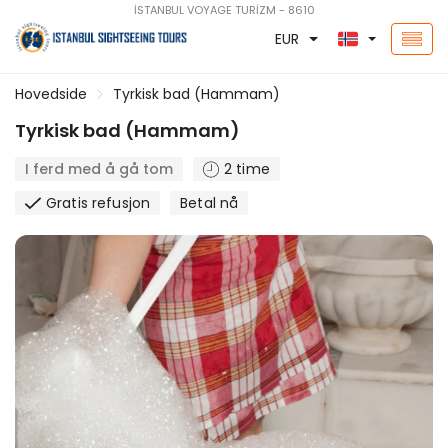
İSTANBUL VOYAGE TURİZM - 8610
EUR
Hovedside
Tyrkisk bad (Hammam)
Tyrkisk bad (Hammam)
I ferd med å gå tom
2 time
Gratis refusjon
Betal nå