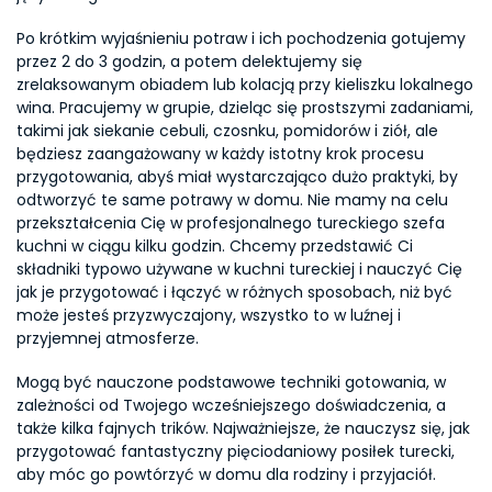
Po krótkim wyjaśnieniu potraw i ich pochodzenia gotujemy 
przez 2 do 3 godzin, a potem delektujemy się 
zrelaksowanym obiadem lub kolacją przy kieliszku lokalnego 
wina. Pracujemy w grupie, dzieląc się prostszymi zadaniami, 
takimi jak siekanie cebuli, czosnku, pomidorów i ziół, ale 
będziesz zaangażowany w każdy istotny krok procesu 
przygotowania, abyś miał wystarczająco dużo praktyki, by 
odtworzyć te same potrawy w domu. Nie mamy na celu 
przekształcenia Cię w profesjonalnego tureckiego szefa 
kuchni w ciągu kilku godzin. Chcemy przedstawić Ci 
składniki typowo używane w kuchni tureckiej i nauczyć Cię 
jak je przygotować i łączyć w różnych sposobach, niż być 
może jesteś przyzwyczajony, wszystko to w luźnej i 
przyjemnej atmosferze.
Mogą być nauczone podstawowe techniki gotowania, w 
zależności od Twojego wcześniejszego doświadczenia, a 
także kilka fajnych trików. Najważniejsze, że nauczysz się, jak 
przygotować fantastyczny pięciodaniowy posiłek turecki, 
aby móc go powtórzyć w domu dla rodziny i przyjaciół.