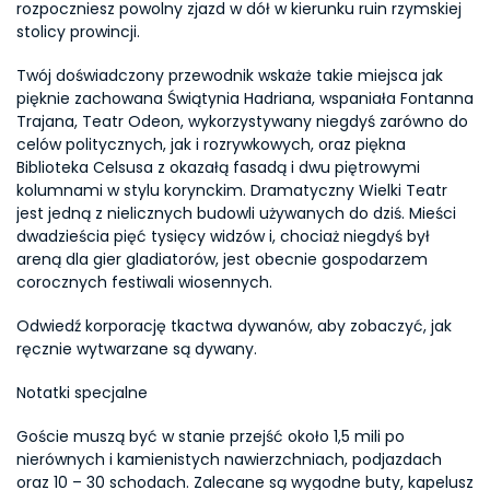
rozpoczniesz powolny zjazd w dół w kierunku ruin rzymskiej 
stolicy prowincji.
Twój doświadczony przewodnik wskaże takie miejsca jak 
pięknie zachowana Świątynia Hadriana, wspaniała Fontanna 
Trajana, Teatr Odeon, wykorzystywany niegdyś zarówno do 
celów politycznych, jak i rozrywkowych, oraz piękna 
Biblioteka Celsusa z okazałą fasadą i dwu piętrowymi 
kolumnami w stylu korynckim. Dramatyczny Wielki Teatr 
jest jedną z nielicznych budowli używanych do dziś. Mieści 
dwadzieścia pięć tysięcy widzów i, chociaż niegdyś był 
areną dla gier gladiatorów, jest obecnie gospodarzem 
corocznych festiwali wiosennych.
Odwiedź korporację tkactwa dywanów, aby zobaczyć, jak 
ręcznie wytwarzane są dywany.
Notatki specjalne
Goście muszą być w stanie przejść około 1,5 mili po 
nierównych i kamienistych nawierzchniach, podjazdach 
oraz 10 – 30 schodach. Zalecane są wygodne buty, kapelusz 