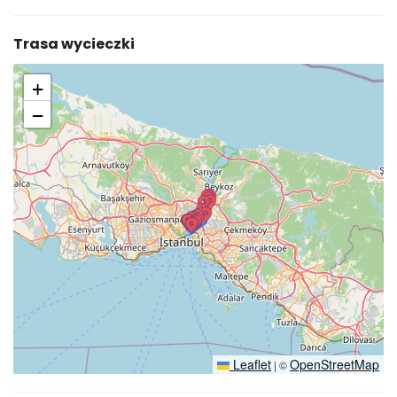
Trasa wycieczki
+
−
Leaflet
OpenStreetMap
|
©