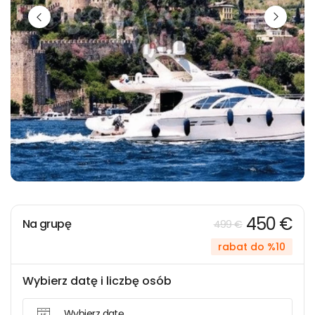
450 €
Na grupę
499 €
rabat do %10
Wybierz datę i liczbę osób
Wybierz datę