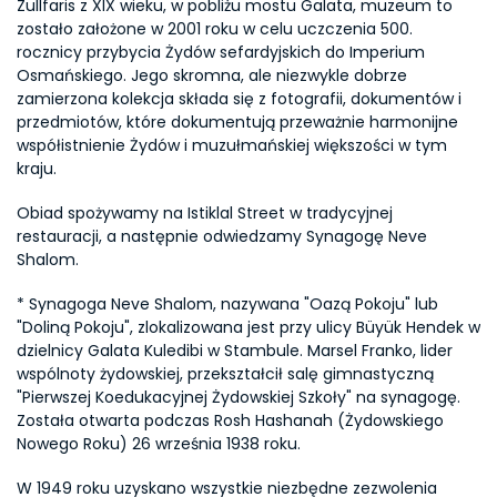
Zullfaris z XIX wieku, w pobliżu mostu Galata, muzeum to 
zostało założone w 2001 roku w celu uczczenia 500. 
rocznicy przybycia Żydów sefardyjskich do Imperium 
Osmańskiego. Jego skromna, ale niezwykle dobrze 
zamierzona kolekcja składa się z fotografii, dokumentów i 
przedmiotów, które dokumentują przeważnie harmonijne 
współistnienie Żydów i muzułmańskiej większości w tym 
kraju.
Obiad spożywamy na Istiklal Street w tradycyjnej 
restauracji, a następnie odwiedzamy Synagogę Neve 
Shalom.
* Synagoga Neve Shalom, nazywana "Oazą Pokoju" lub 
"Doliną Pokoju", zlokalizowana jest przy ulicy Büyük Hendek w 
dzielnicy Galata Kuledibi w Stambule. Marsel Franko, lider 
wspólnoty żydowskiej, przekształcił salę gimnastyczną 
"Pierwszej Koedukacyjnej Żydowskiej Szkoły" na synagogę. 
Została otwarta podczas Rosh Hashanah (Żydowskiego 
Nowego Roku) 26 września 1938 roku.
W 1949 roku uzyskano wszystkie niezbędne zezwolenia 