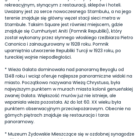
rekreacyjnym, słynącym z restauracji, sklepów i hoteli. 
Uważany jest za serce nowoczesnego Stambułu, a na jego 
terenie znajduje się główny węzeł stacji sieci metra w 
Stambule. Taksim Square jest również miejscem, gdzie 
znajduje się Cumhuriyet Aniti (Pomnik Republiki), który 
został wykonany przez słynnego włoskiego rzeźbiarza Pietro 
Canonica i zainaugurowany w 1928 roku. Pomnik 
upamiętnia utworzenie Republiki Turcji w 1923 roku, po 
tureckiej wojnie niepodległości.
* Wieża Galata dominowała nad panoramą Beyoglu od 
1348 roku i wciąż oferuje najlepsze panoramiczne widoki na 
miasto. Początkowo nazywana Wieżą Chrystusa, była 
najwyższym punktem w murach miasta kolonii genueńskiej 
zwanej Galata. Większość murów już nie istnieje, ale 
wspaniała wieża pozostała. Aż do lat 60. XX wieku była 
punktem obserwacyjnym przeciwpożarowym. Obecnie na 
górnych piętrach znajduje się restauracja i taras 
panoramowy.
* Muzeum Żydowskie Mieszczące się w ozdobnej synagodze 