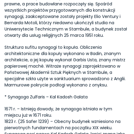
prawne, a prace budowlane rozpoczęły się. Spośród 
wszystkich projektów przygotowanych dla konstrukcji 
synagogi, zaakceptowane zostały projekty Elio Ventury i 
Bernarda Motoli, którzy niedawno ukończyli studia na 
Uniwersytecie Technicznym w Stambule, a budynek został 
otwarty dla usług religijnych 25 marca 1951 roku.
Struktura sufitu synagogi to kopuła. Obliczenia 
architektoniczne dla kopuły wykonano w Badin, znanym 
architekcie, a jej kopułę wykonał Garbis Usta, znany mistrz 
papierowej maché. Witraże synagogi zaprojektowano w 
Państwowej Akademii Sztuk Pięknych w Stambule, a 
specjalne szkła użyte w sanktuarium sprowadzono z Anglii. 
Marmurowe pokrycie podłogi wykonano z onyksu.
* Synagoga Zulfaris – Kal Kadosh Galata
1671 r. – Istnieją dowody, że synagoga istniała w tym 
miejscu już w 1671 roku.
1823 r. (25 Safer 1239) – Obecny budynek wzniesiono na 
pierwotnych fundamentach na początku XIX wieku. 