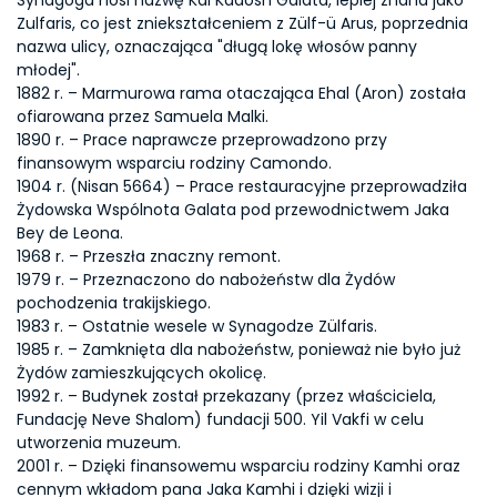
Synagoga nosi nazwę Kal Kadosh Galata, lepiej znana jako 
Zulfaris, co jest zniekształceniem z Zülf-ü Arus, poprzednia 
nazwa ulicy, oznaczająca "długą lokę włosów panny 
młodej".
1882 r. – Marmurowa rama otaczająca Ehal (Aron) została 
ofiarowana przez Samuela Malki.
1890 r. – Prace naprawcze przeprowadzono przy 
finansowym wsparciu rodziny Camondo.
1904 r. (Nisan 5664) – Prace restauracyjne przeprowadziła 
Żydowska Wspólnota Galata pod przewodnictwem Jaka 
Bey de Leona.
1968 r. – Przeszła znaczny remont.
1979 r. – Przeznaczono do nabożeństw dla Żydów 
pochodzenia trakijskiego.
1983 r. – Ostatnie wesele w Synagodze Zülfaris.
1985 r. – Zamknięta dla nabożeństw, ponieważ nie było już 
Żydów zamieszkujących okolicę.
1992 r. – Budynek został przekazany (przez właściciela, 
Fundację Neve Shalom) fundacji 500. Yil Vakfi w celu 
utworzenia muzeum.
2001 r. – Dzięki finansowemu wsparciu rodziny Kamhi oraz 
cennym wkładom pana Jaka Kamhi i dzięki wizji i 