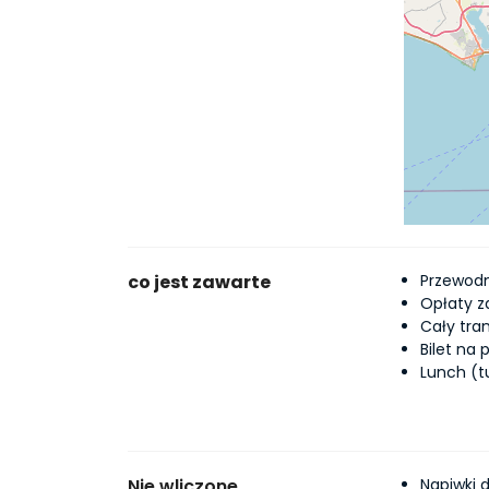
co jest zawarte
Przewodn
Opłaty z
Cały tra
Bilet na
Lunch (t
Nie wliczone
Napiwki 