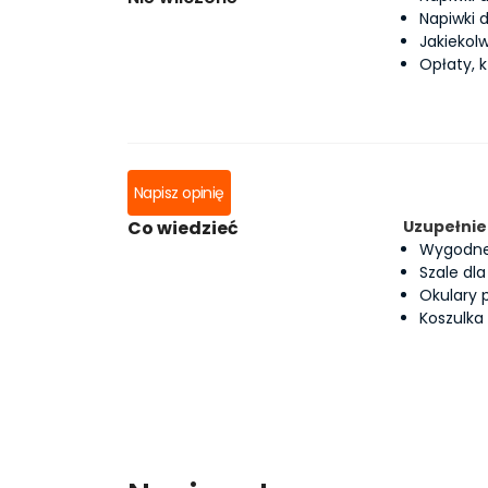
Napiwki 
Jakiekol
Opłaty, 
Napisz opinię
Co wiedzieć
Uzupełnie
Wygodne
Szale dl
Okulary 
Koszulka