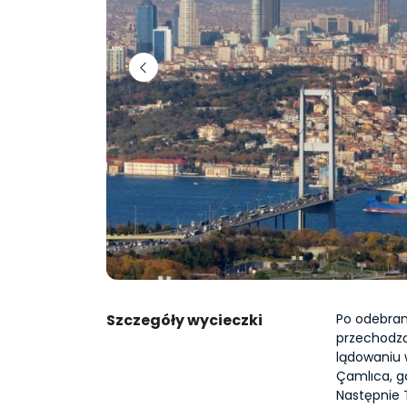
Szczegóły wycieczki
Po odebran
przechodzą
lądowaniu 
Çamlıca, g
Następnie 