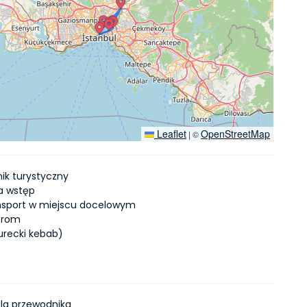
Leaflet
OpenStreetMap
|
©
ik turystyczny
a wstęp
nsport w miejscu docelowym
 prom
urecki kebab)
dla przewodnika