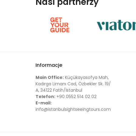
Nasi partnerzy
Informacje
Main Office:
Küçükayasofya Mah,
Kadırga Limanı Cad, Özbekler Sk. 19/
A, 34122 Fatih/İstanbul
Telefon:
+90 0552 514 02 02
E-mail:
info@istanbulsightseeingtours.com