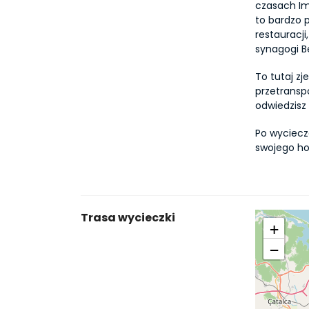
czasach Im
to bardzo 
restauracji
synagogi B
To tutaj zj
przetransp
odwiedzisz 
Po wyciecz
swojego ho
Trasa wycieczki
+
−