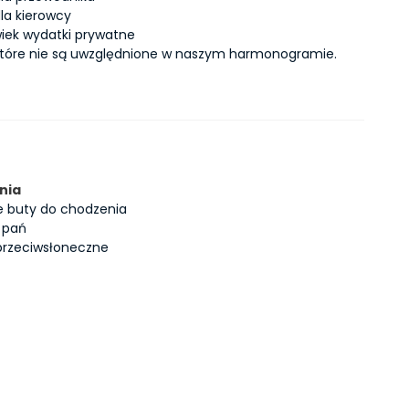
dla kierowcy
wiek wydatki prywatne
które nie są uwzględnione w naszym harmonogramie.
nia
 buty do chodzenia
a pań
przeciwsłoneczne