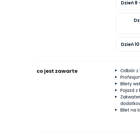
Dzień 8
Dz
Dzień 1
co jest zawarte
Odbiór z 
Profesjo
Bilety ws
Pojazd z 
Zakwate
dodatko
Bilet na