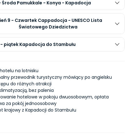
 - Środa Pamukkale - Konya - Kapadocja
ień 9 - Czwartek Cappadocja - UNESCO Lista
Światowego Dziedzictwa
0 - piątek Kapadocja do Stambułu
hotelu na lotnisku
nalny przewodnik turystyczny mówiący po angielsku
tępu do różnych atrakcji
klimatyzacją, bez palenia
rowanie hotelowe w pokoju dwuosobowym, opłata
wa za pokój jednoosobowy
 lot krajowy z Kapadocji do Stambułu