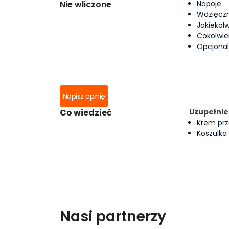
Nie wliczone
Napoje
Wdzięczn
Jakiekol
Cokolwie
Opcjonal
Napisz opinię
Co wiedzieć
Uzupełnie
Krem pr
Koszulka
Nasi partnerzy