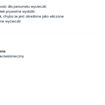
ość dla personelu wycieczki
wiek prywatne wydatki
k, chyba że jest określone jako wliczone
ne wycieczki
nia
zeciwsłoneczny