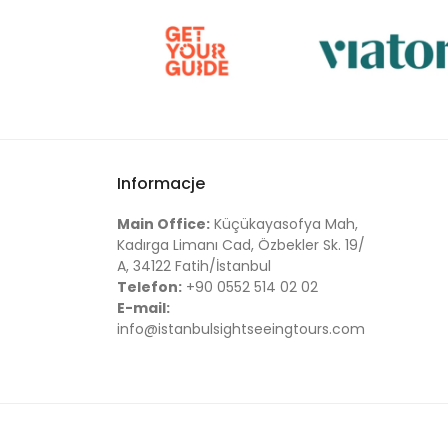
Informacje
Main Office:
Küçükayasofya Mah,
Kadırga Limanı Cad, Özbekler Sk. 19/
A, 34122 Fatih/İstanbul
Telefon:
+90 0552 514 02 02
E-mail:
info@istanbulsightseeingtours.com