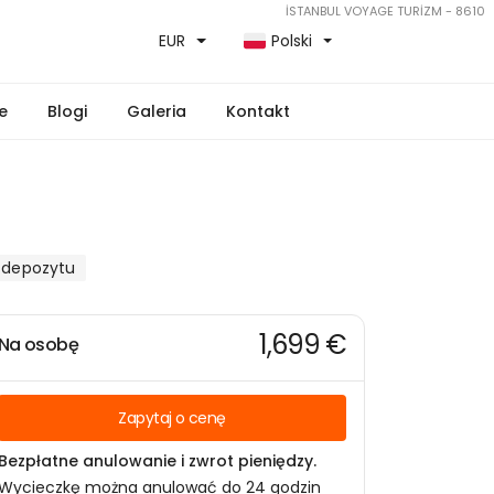
İSTANBUL VOYAGE TURİZM - 8610
EUR
Polski
e
Blogi
Galeria
Kontakt
 depozytu
1,699 €
Na osobę
Zapytaj o cenę
Bezpłatne anulowanie i zwrot pieniędzy.
Wycieczkę można anulować do 24 godzin