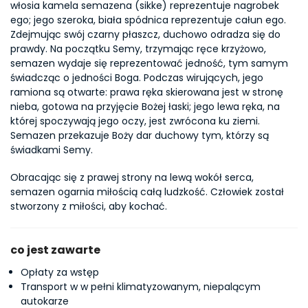
włosia kamela semazena (sikke) reprezentuje nagrobek 
ego; jego szeroka, biała spódnica reprezentuje całun ego. 
Zdejmując swój czarny płaszcz, duchowo odradza się do 
prawdy. Na początku Semy, trzymając ręce krzyżowo, 
semazen wydaje się reprezentować jedność, tym samym 
świadcząc o jedności Boga. Podczas wirujących, jego 
ramiona są otwarte: prawa ręka skierowana jest w stronę 
nieba, gotowa na przyjęcie Bożej łaski; jego lewa ręka, na 
której spoczywają jego oczy, jest zwrócona ku ziemi. 
Semazen przekazuje Boży dar duchowy tym, którzy są 
świadkami Semy.
Obracając się z prawej strony na lewą wokół serca, 
semazen ogarnia miłością całą ludzkość. Człowiek został 
stworzony z miłości, aby kochać.
co jest zawarte
Opłaty za wstęp
Transport w w pełni klimatyzowanym, niepalącym
autokarze