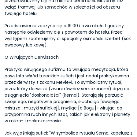
przeprowadzimy cię na miejsce ceremonii. Możemy też 
wziąć tramwaj lub samochód w zależności od obszaru 
twojego hotelu.
Przedstawienie zaczyna się o 19:00 i trwa około 1 godziny. 
Następnie odwieziemy cię z powrotem do hotelu. Przed 
występem zaoferujemy ci specjalny osmański szerbet (sok 
owocowy lub kawę).
O Wirujących Derwiszach
Praktyka wirującego sufizmu to wirująca medytacja, która 
powstała wśród tureckich sufich i jest nadal praktykowana 
przez derwiszy z zakonu Mevlevi. To symboliczny rytuał, 
przez który derwisze (zwani również semazenami) dążą do 
osiągnięcia "doskonałości" (kemal). Starają się porzucić 
swoje ego, negatywne pragnienia, słuchając [swojego 
mistrza i muzyki sufickiej], myśląc [o Bogu] i wirując, co 
przypomina ruch innych istot, takich jak elektrony i planety 
w mikro- i makrokosmosie.
Jak wyjaśniają sufici: "W symbolice rytuału Sema, kapelusz z 