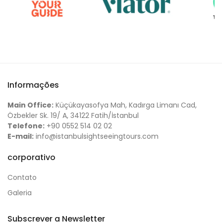
Informações
Main Office:
Küçükayasofya Mah, Kadırga Limanı Cad,
Özbekler Sk. 19/ A, 34122 Fatih/İstanbul
Telefone:
+90 0552 514 02 02
E-mail:
info@istanbulsightseeingtours.com
corporativo
Contato
Galeria
Subscrever a Newsletter