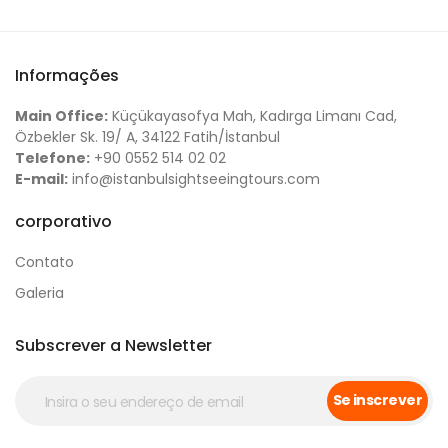
Informações
Main Office:
Küçükayasofya Mah, Kadırga Limanı Cad,
Özbekler Sk. 19/ A, 34122 Fatih/İstanbul
Telefone:
+90 0552 514 02 02
E-mail:
info@istanbulsightseeingtours.com
corporativo
Contato
Galeria
Subscrever a Newsletter
Se inscrever