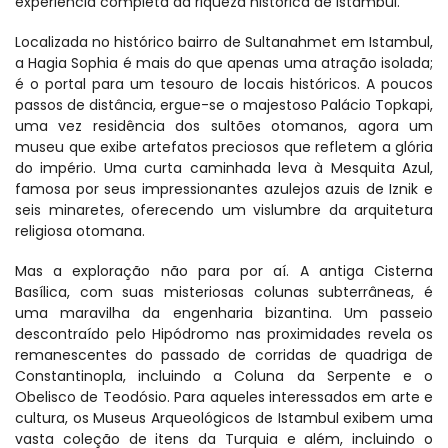
experiência completa da riqueza histórica de Istambul.
Localizada no histórico bairro de Sultanahmet em Istambul, 
a Hagia Sophia é mais do que apenas uma atração isolada; 
é o portal para um tesouro de locais históricos. A poucos 
passos de distância, ergue-se o majestoso Palácio Topkapi, 
uma vez residência dos sultões otomanos, agora um 
museu que exibe artefatos preciosos que refletem a glória 
do império. Uma curta caminhada leva à Mesquita Azul, 
famosa por seus impressionantes azulejos azuis de Iznik e 
seis minaretes, oferecendo um vislumbre da arquitetura 
religiosa otomana.
Mas a exploração não para por aí. A antiga Cisterna 
Basílica, com suas misteriosas colunas subterrâneas, é 
uma maravilha da engenharia bizantina. Um passeio 
descontraído pelo Hipódromo nas proximidades revela os 
remanescentes do passado de corridas de quadriga de 
Constantinopla, incluindo a Coluna da Serpente e o 
Obelisco de Teodósio. Para aqueles interessados em arte e 
cultura, os Museus Arqueológicos de Istambul exibem uma 
vasta coleção de itens da Turquia e além, incluindo o 