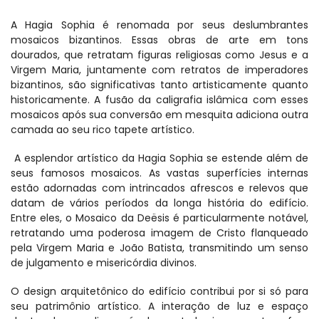
A Hagia Sophia é renomada por seus deslumbrantes 
mosaicos bizantinos. Essas obras de arte em tons 
dourados, que retratam figuras religiosas como Jesus e a 
Virgem Maria, juntamente com retratos de imperadores 
bizantinos, são significativas tanto artisticamente quanto 
historicamente. A fusão da caligrafia islâmica com esses 
mosaicos após sua conversão em mesquita adiciona outra 
camada ao seu rico tapete artístico.
 A esplendor artístico da Hagia Sophia se estende além de 
seus famosos mosaicos. As vastas superfícies internas 
estão adornadas com intrincados afrescos e relevos que 
datam de vários períodos da longa história do edifício. 
Entre eles, o Mosaico da Deësis é particularmente notável, 
retratando uma poderosa imagem de Cristo flanqueado 
pela Virgem Maria e João Batista, transmitindo um senso 
de julgamento e misericórdia divinos.
O design arquitetônico do edifício contribui por si só para 
seu patrimônio artístico. A interação de luz e espaço 