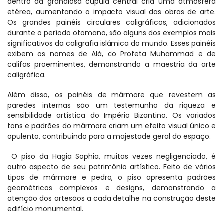
dentro da grandiosa cúpula central cria uma atmosfera 
etérea, aumentando o impacto visual das obras de arte. 
Os grandes painéis circulares caligráficos, adicionados 
durante o período otomano, são alguns dos exemplos mais 
significativos da caligrafia islâmica do mundo. Esses painéis 
exibem os nomes de Alá, do Profeta Muhammad e de 
califas proeminentes, demonstrando a maestria da arte 
caligráfica.
Além disso, os painéis de mármore que revestem as 
paredes internas são um testemunho da riqueza e 
sensibilidade artística do Império Bizantino. Os variados 
tons e padrões do mármore criam um efeito visual único e 
opulento, contribuindo para a majestade geral do espaço.
 O piso da Hagia Sophia, muitas vezes negligenciado, é 
outro aspecto de seu patrimônio artístico. Feito de vários 
tipos de mármore e pedra, o piso apresenta padrões 
geométricos complexos e designs, demonstrando a 
atenção dos artesãos a cada detalhe na construção deste 
edifício monumental.