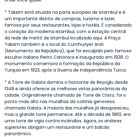
onde você quiser.
* Taksim está situada na parte europeia de Istambul e é 
um importante distrito de compras, turismo e lazer, 
famosa por seus restaurantes, lojas e hotéis. É considerada 
o coração da moderna Istambul, com a estação central 
da rede de metrô de Istambul localizada aqui. A Praça 
Taksim também é o local do Cumhuriyet Aniti 
(Monumento da República), que foi esculpido pelo famoso 
escultor italiano Pietro Canonica e inaugurado em 1928. O 
monumento comemora a formação da República da 
Turquia em 1923, após a Guerra de Independência Turca.
* A Torre de Galata domina o horizonte de Beyoglu desde 
1348 e ainda oferece as melhores vistas panorâmicas da 
cidade. Originalmente chamada de Torre de Cristo, foi o 
ponto mais alto nas muralhas da colônia genovesa 
chamada Galata. A maioria das muralhas já desapareceu, 
mas a grande torre permanece. Até a década de 1960, era 
uma torre de vigia contra incêndios. Agora, os andares 
superiores abrigam um restaurante e um balcão 
panorâmico.