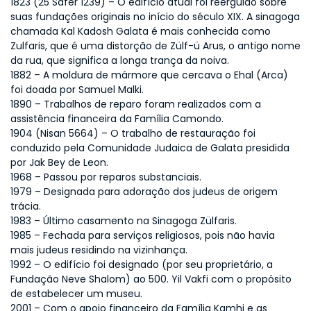
1823 (25 Safer 1239) – O edifício atual foi reerguido sobre 
suas fundações originais no início do século XIX. A sinagoga 
chamada Kal Kadosh Galata é mais conhecida como 
Zulfaris, que é uma distorção de Zülf-ü Arus, o antigo nome 
da rua, que significa a longa trança da noiva.
1882 – A moldura de mármore que cercava o Ehal (Arca) 
foi doada por Samuel Malki.
1890 – Trabalhos de reparo foram realizados com a 
assistência financeira da Família Camondo.
1904 (Nisan 5664) – O trabalho de restauração foi 
conduzido pela Comunidade Judaica de Galata presidida 
por Jak Bey de Leon.
1968 – Passou por reparos substanciais.
1979 – Designada para adoração dos judeus de origem 
trácia.
1983 – Último casamento na Sinagoga Zülfaris.
1985 – Fechada para serviços religiosos, pois não havia 
mais judeus residindo na vizinhança.
1992 – O edifício foi designado (por seu proprietário, a 
Fundação Neve Shalom) ao 500. Yil Vakfi com o propósito 
de estabelecer um museu.
2001 – Com o apoio financeiro da Família Kamhi e as 