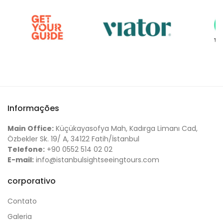
Informações
Main Office:
Küçükayasofya Mah, Kadırga Limanı Cad,
Özbekler Sk. 19/ A, 34122 Fatih/İstanbul
Telefone:
+90 0552 514 02 02
E-mail:
info@istanbulsightseeingtours.com
corporativo
Contato
Galeria