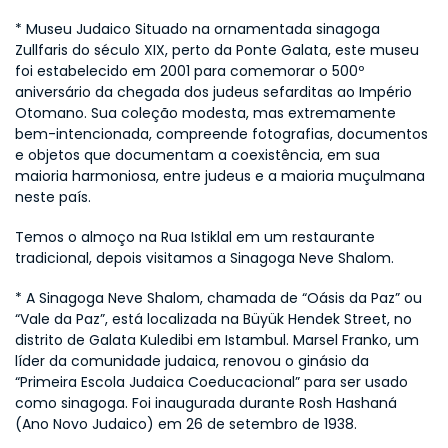
* Museu Judaico Situado na ornamentada sinagoga 
Zullfaris do século XIX, perto da Ponte Galata, este museu 
foi estabelecido em 2001 para comemorar o 500º 
aniversário da chegada dos judeus sefarditas ao Império 
Otomano. Sua coleção modesta, mas extremamente 
bem-intencionada, compreende fotografias, documentos 
e objetos que documentam a coexistência, em sua 
maioria harmoniosa, entre judeus e a maioria muçulmana 
neste país.
Temos o almoço na Rua Istiklal em um restaurante 
tradicional, depois visitamos a Sinagoga Neve Shalom.
* A Sinagoga Neve Shalom, chamada de “Oásis da Paz” ou 
“Vale da Paz”, está localizada na Büyük Hendek Street, no 
distrito de Galata Kuledibi em Istambul. Marsel Franko, um 
líder da comunidade judaica, renovou o ginásio da 
“Primeira Escola Judaica Coeducacional” para ser usado 
como sinagoga. Foi inaugurada durante Rosh Hashaná 
(Ano Novo Judaico) em 26 de setembro de 1938.