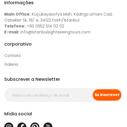
Informações
Main Office:
Küçükayasofya Mah, Kadırga Limanı Cad,
Özbekler Sk. 19/ A, 34122 Fatih/İstanbul
Telefone:
+90 0552 514 02 02
E-mail:
info@istanbulsightseeingtours.com
corporativo
Contato
Galeria
Subscrever a Newsletter
Se inscrever
Mídia social