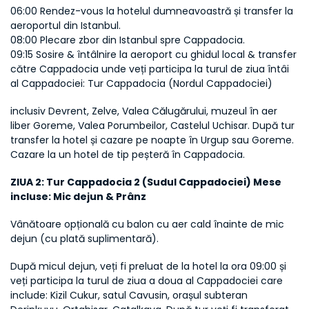
06:00 Rendez-vous la hotelul dumneavoastră și transfer la 
aeroportul din Istanbul. 
08:00 Plecare zbor din Istanbul spre Cappadocia. 
09:15 Sosire & întâlnire la aeroport cu ghidul local & transfer 
către Cappadocia unde veți participa la turul de ziua întâi 
al Cappadociei: Tur Cappadocia (Nordul Cappadociei)
inclusiv Devrent, Zelve, Valea Călugărului, muzeul în aer 
liber Goreme, Valea Porumbeilor, Castelul Uchisar. După tur 
transfer la hotel și cazare pe noapte în Urgup sau Goreme. 
Cazare la un hotel de tip peșteră în Cappadocia.
ZIUA 2: Tur Cappadocia 2 (Sudul Cappadociei) Mese 
incluse: Mic dejun & Prânz
Vânătoare opțională cu balon cu aer cald înainte de mic 
dejun (cu plată suplimentară).
După micul dejun, veți fi preluat de la hotel la ora 09:00 și 
veți participa la turul de ziua a doua al Cappadociei care 
include: Kizil Cukur, satul Cavusin, orașul subteran 