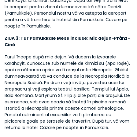
Derinkuyu, Ortahisar, Catalkaya. După tur veți fi transferat 
la aeroport pentru zborul dumneavoastră către Denizli 
(Pamukkale). Personalul nostru vă va aștepta la aeroport 
pentru a vă transfera la hotelul din Pamukkale. Cazare pe 
noapte în Pamukkale.
ZIUA 3: Tur Pamukkale Mese incluse: Mic dejun-Prânz-
Cină
Turul începe după mic dejun. Vă ducem la izvoarele 
Karahayit, cunoscute sub numele de kirmizi su (Apa roșie), 
apoi următoarea oprire va fi orașul antic Hierapolis. Ghidul 
dumneavoastră vă va conduce de la Necropola Nordică la 
Necropola Sudică. Pe drum veți învăța povestea acestui 
oraș sacru și veți explora teatrul basilica, Templul lui Apolo, 
Baia Romană, Martyrium Sf. Filip și alte părți ale orașului. De 
asemenea, veți avea ocazia să înotați în piscina romană 
istorică a Hiearapolis printre aceste comori arheologice. 
Punctul culminant al excursiilor va fi plimbarea cu 
picioarele goale pe terasele de travertin. După tur, vă vom 
returna la hotel. Cazare pe noapte în Pamukkale.