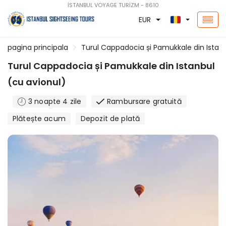
İSTANBUL VOYAGE TURİZM - 8610
EUR
pagina principala
Turul Cappadocia și Pamukkale din Istanb
Turul Cappadocia și Pamukkale din Istanbul
(cu avionul)
3 noapte 4 zile
Rambursare gratuită
Plătește acum
Depozit de plată